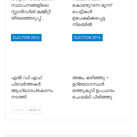
സ്ഥാപനങ്ങളിലെ
കൊണ്ടുവന്ന മൂന്ന്
സ്റ്റാൻഡിങ് കമ്മിറ്റി
പെട്ടികള്‍
തിരഞ്ഞെടുപ്പ്…
ഉപേക്ഷിക്കപ്പെട്ട
നിലയില്‍
ELECTION 2016
ELECTION 2016
എല്‍ ഡി എഫ്
അങ്കം കഴിഞ്ഞു –
പ്രവര്‍ത്തകര്‍
ഉദ്യോഗസ്ഥര്‍
ആഹ്ലാദപ്രകടനം
ഒത്തുകൂടി ഉപചാരം
നടത്തി
ചൊല്ലി പിരിഞ്ഞു
PREV
NEXT