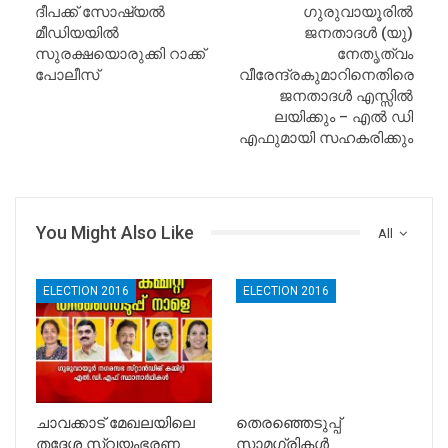
ദീപക്ക് സോഷ്യല്‍
ഗുരുവായൂരില്‍
മീഡിയയില്‍
ജനതാദള്‍ (യു)
സുരക്ഷയൊരുക്കി റാക്ക്
നേതൃത്വം
പോലീസ്‌
വീരേന്ദ്രകുമാറിനെതിരെ
ജനതാദള്‍ എസ്സില്‍
ലയിക്കും – എല്‍ ഡി
എഫുമായി സഹകരിക്കും
You Might Also Like
All
ELECTION 2016
ELECTION 2016
ചാവക്കാട് മേഖലയിലെ
തെരഞ്ഞെടുപ്പ്
തദ്ദേശ സ്വയംഭരണ
സാമഗ്രികള്‍