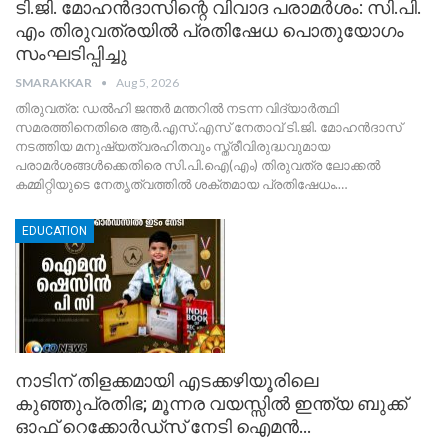
ടി.ജി. മോഹൻദാസിന്റെ വിവാദ പരാമർശം: സി.പി.
എം തിരുവത്രയിൽ പ്രതിഷേധ പൊതുയോഗം
സംഘടിപ്പിച്ചു
SMARAKKAR
Aug 5, 2026
തിരുവത്ര: ഡൽഹി ജന്തർ മന്തറിൽ നടന്ന വിദ്യാർത്ഥി
സമരത്തിനെതിരെ ആർ.എസ്.എസ് നേതാവ് ടി.ജി. മോഹൻദാസ്
നടത്തിയ മനുഷ്യത്വരഹിതവും സ്ത്രീവിരുദ്ധവുമായ
പരാമർശങ്ങൾക്കെതിരെ സി.പി.ഐ(എം) തിരുവത്ര ലോക്കൽ
കമ്മിറ്റിയുടെ നേതൃത്വത്തിൽ ശക്തമായ പ്രതിഷേധം.
…
EDUCATION
നാടിന് തിളക്കമായി എടക്കഴിയൂരിലെ
കുഞ്ഞുപ്രതിഭ; മൂന്നര വയസ്സിൽ ഇന്ത്യ ബുക്ക്
ഓഫ് റെക്കോർഡ്സ് നേടി ഐമൻ…