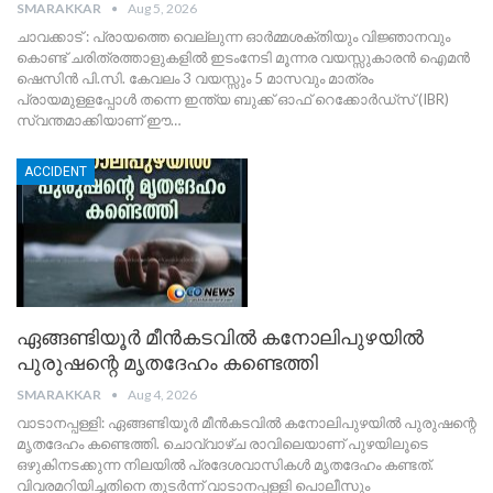
SMARAKKAR
Aug 5, 2026
​ചാവക്കാട് : പ്രായത്തെ വെല്ലുന്ന ഓർമ്മശക്തിയും വിജ്ഞാനവും
കൊണ്ട് ചരിത്രത്താളുകളിൽ ഇടംനേടി മൂന്നര വയസ്സുകാരൻ ഐമൻ
ഷെസിൻ പി.സി. കേവലം 3 വയസ്സും 5 മാസവും മാത്രം
പ്രായമുള്ളപ്പോൾ തന്നെ ഇന്ത്യ ബുക്ക് ഓഫ് റെക്കോർഡ്സ് (IBR)
സ്വന്തമാക്കിയാണ് ഈ
…
ACCIDENT
ഏങ്ങണ്ടിയൂർ മീൻകടവിൽ കനോലിപുഴയിൽ
പുരുഷന്റെ മൃതദേഹം കണ്ടെത്തി
SMARAKKAR
Aug 4, 2026
​വാടാനപ്പള്ളി: ഏങ്ങണ്ടിയൂർ മീൻകടവിൽ കനോലിപുഴയിൽ പുരുഷന്റെ
മൃതദേഹം കണ്ടെത്തി. ചൊവ്വാഴ്ച രാവിലെയാണ് പുഴയിലൂടെ
ഒഴുകിനടക്കുന്ന നിലയിൽ പ്രദേശവാസികൾ മൃതദേഹം കണ്ടത്.
വിവരമറിയിച്ചതിനെ തുടർന്ന് വാടാനപ്പള്ളി പൊലീസും