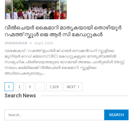
വീൽചെയർ കൈമാറി മാതൃകയായി തൊഴിയൂർ
റഹ്മത്ത് സ്കൂൾ ജെ ആർ സി കേഡറ്റുകൾ
SMARAKKAR
Aug 3, 2026
വടക്കേകാട് : റഹ്മത്ത് ഇംഗ്ലീഷ് ഹയർ സെക്കൻഡറി സ്കൂളിലെ
ജൂനിയർ റെഡ് ക്രോസ് (JRC) കേഡറ്റുകളുടെ നേതൃത്വത്തിൽ
സാമൂഹിക പ്രതിബദ്ധതയുടെ ഭാഗമായി അഭയം ചാരിറ്റബിൾ ട്രസ്റ്റ്,
നാലാം കല്ലിലേക്ക് വീൽചെയർ കൈമാറി.
സ്കൂളിലെ
അധ്യാപകരുടെയും
…
1
2
3
…
1,029
NEXT
Search News