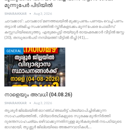
മൂന്നുപേർ പിടിയിൽ
SMARAKKAR
Aug 3, 2026
ചാവക്കാട് : ചാവക്കാട് മണത്തലയിൽ മുക്കുപണ്ടം പണയം വെച്ച് പണം
തട്ടാൻ ശ്രമിച്ച സംഭവത്തിൽ സ്ത്രീകളടക്കം മൂന്ന് പേരെ പോലീസ്
കസ്റ്റഡിയിലെടുത്തു. എരുമപ്പെട്ടി തയ്യൂർ രായംമരക്കാർ വീട്ടിൽ ജസ്ന
(30), തമ്പുരാൻപടി നമ്പിയത്ത് വീട്ടിൽ ദീപ്തി (41),
…
GENERAL
നാളെയും അവധി (04.08.26)
SMARAKKAR
Aug 3, 2026
തൃശൂര്‍ ജില്ലയില്‍ ഓറഞ്ച് അലർട്ട് പ്രഖ്യാപിച്ചിരിക്കുന്ന
സാഹചര്യത്തിൽ , വിദ്യാർത്ഥികളുടെ സുരക്ഷ മുൻനിർത്തി
ദുരന്തസാഹചര്യം ഒഴിവാക്കുന്നതിനുള്ള മുന്‍കരുതല്‍ നടപടിയുടെ
ഭാഗമായി, തൃശ്ശൂർ ജില്ലയിലെ അങ്കണവാടികൾ,
…