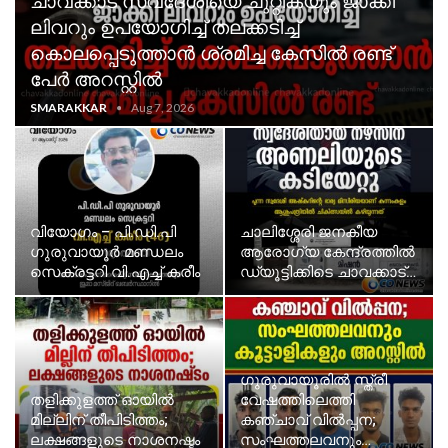
ചാവക്കാട് സ്വദേശിയെ ചുറ്റികയും ജാക്കി
ലിവറും ഉപയോഗിച്ച് തലക്കടിച്ച്
കൊലപ്പെടുത്താൻ ശ്രമിച്ച കേസിൽ രണ്ട്
പേർ അറസ്റ്റിൽ
SMARAKKAR
Aug 7, 2026
വിയോഗം – പി.ഡി.പി
ചാലിശ്ശേരി ജനകീയ
ഗുരുവായൂർ മണ്ഡലം
ആരോഗ്യ കേന്ദ്രത്തിൽ
സെക്രട്ടറി വി.എച്ച് കരീം
ഡ്യൂട്ടിക്കിടെ ചാവക്കാട്…
ഗുരുവായൂരിൽ സ്ത്രീ
തളിക്കുളത്ത് ഓയിൽ
വേഷത്തിലെത്തി
മില്ലിന് തീപിടിത്തം;
കഞ്ചാവ് വിൽപ്പന;
ലക്ഷങ്ങളുടെ നാശനഷ്ടം
സംഘത്തലവനും…