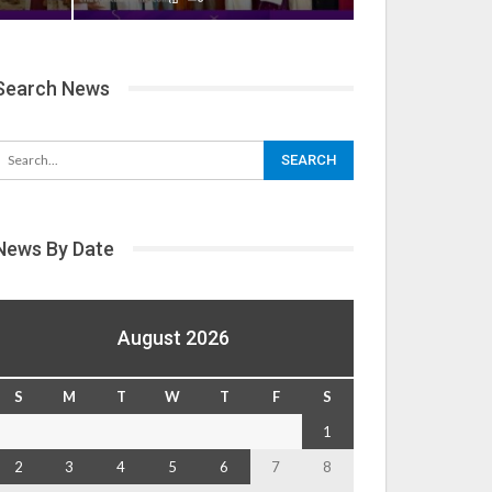
Search News
News By Date
August 2026
S
M
T
W
T
F
S
1
2
3
4
5
6
7
8