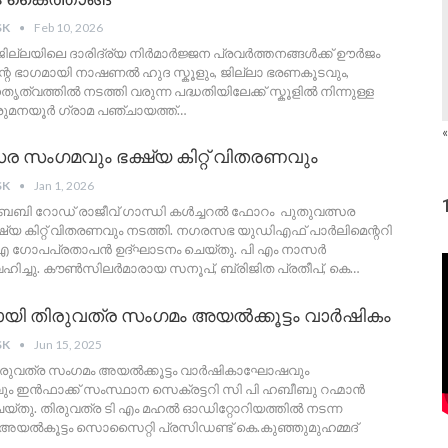
SK
Feb 10, 2026
ജില്ലയിലെ ദാരിദ്ര്യ നിർമാർജ്ജന പ്രവർത്തനങ്ങൾക്ക് ഊർജം
റെ ഭാഗമായി നാഷണൽ ഹുദ സ്കൂളും, ജില്ലാ ഭരണകൂടവും,
തൃത്വത്തിൽ നടത്തി വരുന്ന പദ്ധതിയിലേക്ക് സ്കൂളിൽ നിന്നുള്ള
ഒരുമനയൂർ ഗ്രാമ പഞ്ചായത്ത്‌
…
«
ര സംഗമവും ഭക്ഷ്യ കിറ്റ് വിതരണവും
SK
Jan 1, 2026
 ബേബി റോഡ് രാജീവ്‌ ഗാന്ധി കൾച്ചറൽ ഫോറം പുതുവത്സര
ഷ്യ കിറ്റ് വിതരണവും നടത്തി. നഗരസഭ യുഡിഎഫ് പാർലിമെന്ററി
എ ഗോപപ്രതാപൻ ഉദ്ഘാടനം ചെയ്തു. പി എം നാസർ
ിച്ചു. കൗൺസിലർമാരായ സനൂപ്, ബ്രിജിത പ്രതീപ്, കെ
…
മായി തിരുവത്ര സംഗമം അയൽക്കൂട്ടം വാർഷികം
SK
Jun 15, 2025
 തിരുവത്ര സംഗമം അയൽക്കൂട്ടം വാർഷികാഘോഷവും
 ഇൻഫാക്ക് സംസ്ഥാന സെക്രട്ടറി സി പി ഹബീബു റഹ്മാൻ
യ്തു. തിരുവത്ര ടി എം മഹൽ ഓഡിറ്റോറിയത്തിൽ നടന്ന
അയൽകൂട്ടം സൊസൈറ്റി പ്രസിഡണ്ട് കെ.കുഞ്ഞുമുഹമ്മദ്