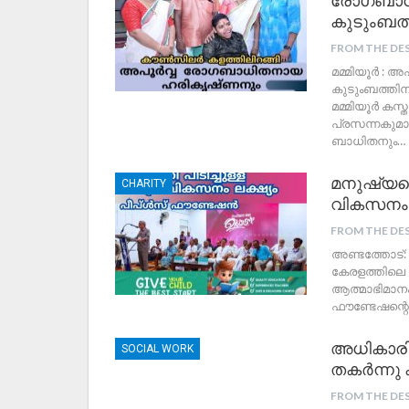
രോഗബാധി
കുടുംബത്ത
FROM THE DE
മമ്മിയൂർ :
കുടുംബത്തിനു
മമ്മിയൂർ കസ
പ്രസന്നകുമാ
ബാധിതനും
…
മനുഷ്യന്
CHARITY
വികസനം ല
FROM THE DE
അണ്ടത്തോട്:
കേരളത്തിലെ
ആത്മാഭിമാനം 
ഫൗണ്ടേഷന്റെ
അധികാരിക
SOCIAL WORK
തകർന്നു ക
FROM THE DE