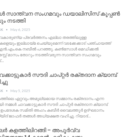
ാന്ത്വന സംഗമവും ഡയാലിസിസ് കൂപ്പൺ
ം നടത്തി
SK
May 6, 2025
 ജീവകാരുണ്യ പ്രവർത്തനം എല്ലാ തരത്തിലുള്ള
യും ഇല്ലായ്മ ചെയ്യുമെന്ന് വടക്കേക്കാട് പഞ്ചായത്ത്
് എൻ.എം.കെ നബീൽ പറഞ്ഞു. കൺസോൾ മെഡിക്കൽ
്രസ്റ്റ് മാസം തോറും നടത്തിവരുന്ന സാന്ത്വന സംഗമവും
്
…
ക്കാട്ടുകാർ സൗദി ചാപ്റ്റർ രക്തദാന ക്യാമ്പ്
ച്ചു
SK
May 5, 2025
കത്തിലെ ഏറ്റവും അമൂല്യമായ സമ്മാനം രക്തദാനം എന്ന
 നമ്മൾ ചാവക്കാട്ടുകാർ സൗദി ചാപ്റ്റർ രക്തദാന ക്യാമ്പ്
ചു. ഉപദേശക സമിതി അംഗം കബീർ വൈലത്തൂർ ഉദ്ഘടാനം
യിദ് ജാഫർ തങ്ങൾ അധ്യക്ഷത വഹിച്ചു. റിയാദ്
…
 കളത്തിലിറങ്ങി – അപൂർവ്വ