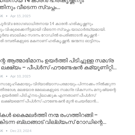
തനായ 14 കാരൻ ഹരികൃഷ്ണനും
ിനും വീടെന്ന സ്വപ്നം…
SK
Apr 15, 2025
 അപൂർവ്വ രോഗബാധിതനായ 14 കാരൻ ഹരികൃഷ്ണനും
ം വിഷുക്കൈനീട്ടമായി വീടെന്ന സ്വപ്നം യാഥാർത്ഥ്യമായി.
്തൂർബ ബാലികാ സദനം റോഡിൽ പെരിങ്ങാടൻ കൃഷ്ണൻ -
രി ദമ്പതികളുടെ മകനാണ് ഹരികൃഷ്ണൻ. ജന്മനാ ഓട്ടിസം
റെ ആത്മാഭിമാനം ഉയർത്തി പിടിച്ചുള്ള സമഗ്ര
ക്ഷ്യം – പീപ്ൾസ് ഫൗണ്ടേഷൻ കമ്യൂണിറ്റി…
SK
Apr 10, 2025
 സാമൂഹികമായും വിദ്യാഭ്യാസപരമായും പിന്നാക്കം നിൽക്കുന്ന
 തീരദേശ, മലയോര മേഖലകളുടെ സമഗ്ര വികസനം മനുഷ്യന്റെ
ഉയർത്തി പിടിച്ച് നടപ്പിലാക്കുക എന്നതാണ് പീപ്ൾസ്
 ലക്ഷ്യമെന്ന് പീപ്ൾസ് ഫൗണ്ടേഷൻ മുൻ ചെയർമാൻ
…
ൾ കൈമലർത്തി നന്മ രംഗത്തിറങ്ങി –
ിടന്ന ബ്ലാങ്ങാട് വില്ല്യംസ് റോഡിന്റെ…
SK
Dec 23, 2024