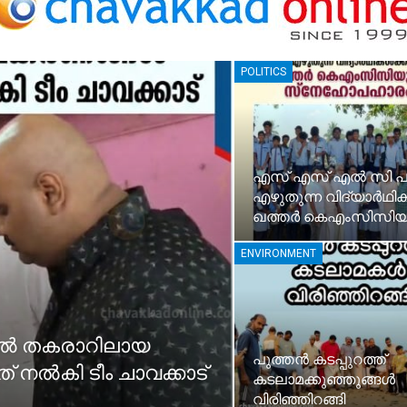
POLITICS
എസ് എസ് എൽ സി പര
എഴുതുന്ന വിദ്യാർഥിക
ഖത്തർ കെഎംസിസിയ
ENVIRONMENT
ിൽ തകരാറിലായ
പുത്തൻ കടപ്പുറത്ത്
 നൽകി ടീം ചാവക്കാട്
കടലാമക്കുഞ്ഞുങ്ങൾ
വിരിഞ്ഞിറങ്ങി