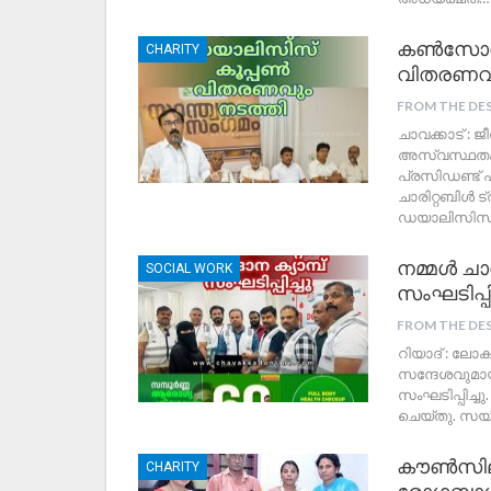
കൺസോൾ സ
CHARITY
വിതരണവു
FROM THE DE
ചാവക്കാട് :
അസ്വസ്ഥതകളെ
പ്രസിഡണ്ട
ചാരിറ്റബിൾ ട
ഡയാലിസിസ
നമ്മൾ ചാവ
SOCIAL WORK
സംഘടിപ്പി
FROM THE DE
റിയാദ് : ലോ
സന്ദേശവുമായി
സംഘടിപ്പിച്
ചെയ്തു. സയ്
കൗൺസിലർ
CHARITY