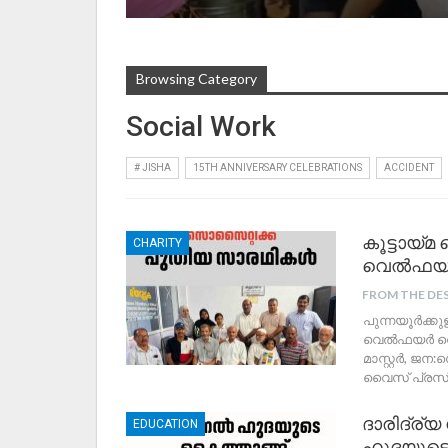
Browsing Category
Social Work
# JISHA
15TH ANNIVERSARY CELEBRATIONS
ACCIDENT
കൂട്ടായ്മ
CHARITY
വെൽഫയർ
FROM THE DE
പുന്നയൂർക്കുള
വെൽഫയർ സൊ
മാസ്റ്റർ, ജന
വൈസ് പ്രസി
ദാരിദ്ര്
EDUCATION
ഹുദയുടെ