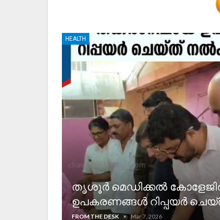
HEALTH
തൃശൂർ മെഡിക്കൽ കോളേജ
ഉപകരണങ്ങൾ റിപ്പയർ ചെയ്ത്
FROM THE DESK
Mar 7, 2026