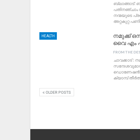
ബ്ലാങ്ങാട്:
പതിനഞ്ചാം 
നന്മയുടെ പ്ര
അറ്റകുറ്റ പണ
നമുക്ക് ഒ
HEALTH
വൈ എം പ
FROM THE DE
ചാവക്കാട് : ന
സന്ദേശവുമാ
ഡൊണേഷൻ ക്യാമ
ക്യാമ്പ് തീ
OLDER POSTS