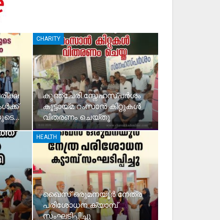
CHARITY
ീക്ഷ
കുഞ്ചേരി സ്നേഹസ്പർശം
ൾക്ക്
കൂട്ടായ്മ റംസാൻ കിറ്റുകൾ
ുടെ…
വിതരണം ചെയ്തു
HEALTH
ഖൈസ് ഒരുമനയൂർ നേത്ര
പരിശോധന ക്യാമ്പ്
സംഘടിപ്പിച്ചു