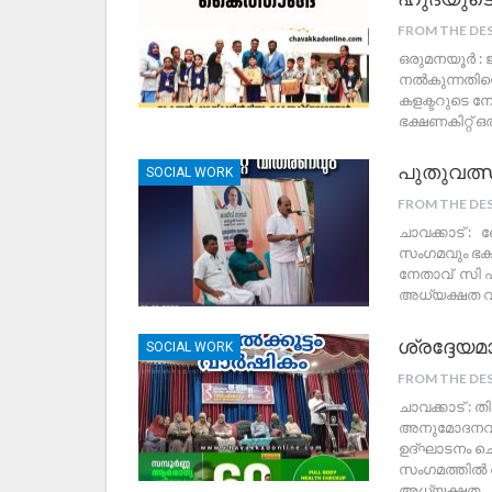
FROM THE DE
ഒരുമനയൂർ : 
നൽകുന്നതിന്
കളക്ടറുടെ നേ
ഭക്ഷണകിറ്റ് 
പുതുവത്സ
SOCIAL WORK
FROM THE DE
ചാവക്കാട് :
സംഗമവും ഭക്
നേതാവ് സി 
അധ്യക്ഷത വഹ
ശ്രദ്ദേയ
SOCIAL WORK
FROM THE DE
ചാവക്കാട് :
അനുമോദനവും
ഉദ്ഘാടനം ചെ
സംഗമത്തിൽ 
അധ്യക്ഷത
…