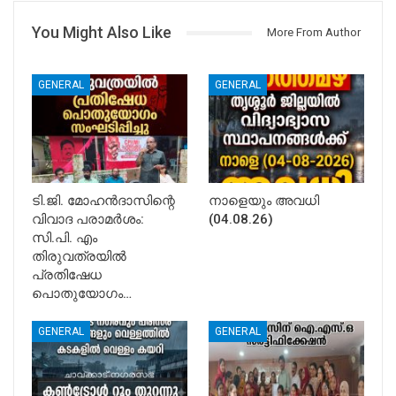
You Might Also Like
More From Author
GENERAL
GENERAL
ടി.ജി. മോഹൻദാസിന്റെ
നാളെയും അവധി
വിവാദ പരാമർശം:
(04.08.26)
സി.പി. എം
തിരുവത്രയിൽ
പ്രതിഷേധ
പൊതുയോഗം…
GENERAL
GENERAL