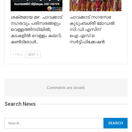
ശക്തമായ മഴ: ചാവക്കാട്
ചാവക്കാട് നഗരസഭ
നഗരവും പരിസരങ്ങളും
കുടുംബശ്രീ മോഡൽ
വെള്ളത്തിനടിയിൽ;
സി.ഡി.എസിന്
കടകളിൽ വെള്ളം കയറി,
ഐ.എസ്.ഒ
കൺട്രോൾ…
സർട്ടിഫിക്കേഷൻ
PREV
NEXT
Comments are closed.
Search News