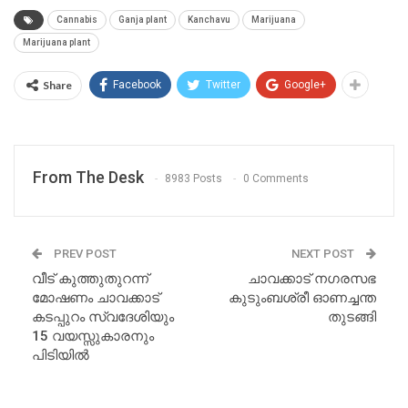
Cannabis
Ganja plant
Kanchavu
Marijuana
Marijuana plant
Share
Facebook
Twitter
Google+
From The Desk
8983 Posts
0 Comments
PREV POST
NEXT POST
വീട് കുത്തുതുറന്ന്
ചാവക്കാട് നഗരസഭ
മോഷണം ചാവക്കാട്
കുടുംബശ്രീ ഓണച്ചന്ത
കടപ്പുറം സ്വദേശിയും
തുടങ്ങി
15 വയസ്സുകാരനും
പിടിയിൽ