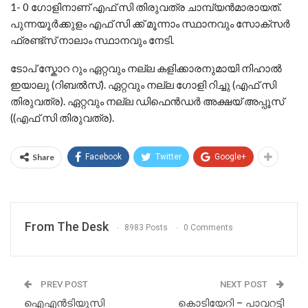
1- 0 ഗോളിനാണ് എഫ് സി തിരുവത്ര ചാമ്പ്യൻമാരായത്.
പുന്നയൂർക്കുളം എഫ് സി ക്ക് മൂന്നാം സ്ഥാനവും സോക്സർ
ഫ്രണ്ട്‌സ് നാലാം സ്ഥാനവും നേടി.
ടോപ് സ്കോറ റും ഏറ്റവും നല്ല കളിക്കാരനുമായി നിഹാൽ
ഇയാലു (റിബൽസ്). ഏറ്റവും നല്ല ഗോളി റിച്ചു (എഫ് സി
തിരുവത്ര). ഏറ്റവും നല്ല ഡിഫെൻഡർ അക്ഷയ് അപ്പൂസ്
((എഫ് സി തിരുവത്ര).
Share
Facebook
Twitter
Google+
From The Desk
8983 Posts
0 Comments
PREV POST
NEXT POST
ഐഎൻടിയുസി
കൊടിയേറി – പാവറട്ടി