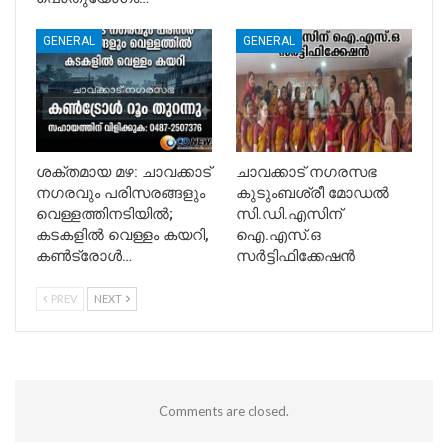
GENERAL
GENERAL
ശക്തമായ മഴ: ചാവക്കാട്
ചാവക്കാട് നഗരസഭ
നഗരവും പരിസരങ്ങളും
കുടുംബശ്രീ മോഡൽ
വെള്ളത്തിനടിയിൽ;
സി.ഡി.എസിന്
കടകളിൽ വെള്ളം കയറി,
ഐ.എസ്.ഒ
കൺട്രോൾ…
സർട്ടിഫിക്കേഷൻ
PREV
NEXT
Comments are closed.