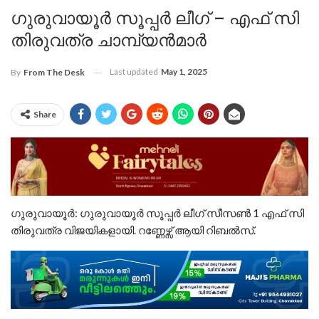
ഗുരുവായൂർ സൂപ്പർ ലീഗ് – എഫ് സി
തിരുവത്ര ചാമ്പ്യൻമാർ
Last updated
May 1, 2025
By
From The Desk
Share
ഗുരുവായൂർ: ഗുരുവായൂർ സൂപ്പർ ലീഗ് സീസൺ 1 എഫ് സി
തിരുവത്ര വിജയികളായി. റണ്ണേഴ്സ് ആയി റിബൽസ്.