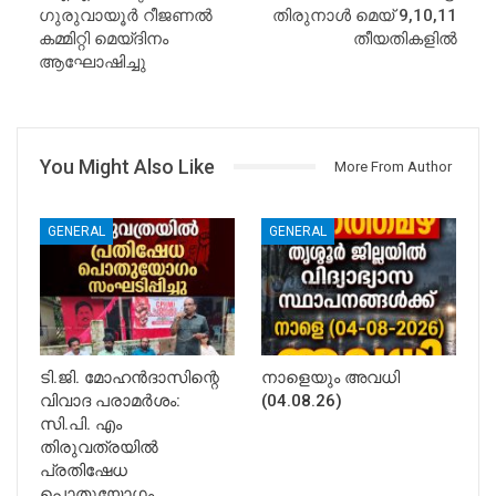
ഗുരുവായൂർ റീജണൽ
തിരുനാൾ മെയ്‌ 9,10,11
കമ്മിറ്റി മെയ്ദിനം
തീയതികളിൽ
ആഘോഷിച്ചു
You Might Also Like
More From Author
GENERAL
GENERAL
ടി.ജി. മോഹൻദാസിന്റെ
നാളെയും അവധി
വിവാദ പരാമർശം:
(04.08.26)
സി.പി. എം
തിരുവത്രയിൽ
പ്രതിഷേധ
പൊതുയോഗം…