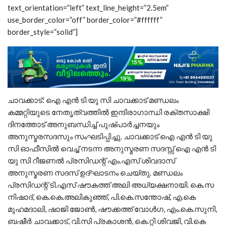
text_orientation=”left” text_line_height=”2.5em”
use_border_color=”off” border_color=”#ffffff”
border_style=”solid”]
ചാവക്കാട്: ഐ എൻ ടി യു സി ചാവക്കാട് മണ്ഡലം
കമ്മറ്റിയുടെ നേതൃത്വത്തിൽ ഇന്ദിരാഗാന്ധി രക്തസാക്ഷി
ദിനത്തോട് അനുബന്ധിച്ച് പുഷ്പാർച്ചനയും
അനുസ്മരസദസും സംഘടിപ്പിച്ചു. ചാവക്കാട് ഐ എൻ ടി യു
സി ഓഫീസിൽ വെച്ച് നടന്ന അനുസ്മരണ സദസ്സ് ഐ എൻ ടി
യു സി റീജണൽ പ്രസിഡന്റ് എം.എസ് ശിവദാസ്
അനുസ്മരണ സദസ് ഉദ്ഘാടനം ചെയ്തു. മണ്ഡലം
പ്രസിഡന്റ് ടി.എസ് ഷൗകത്ത് അലി അധ്യക്ഷനായി. കെ.സ
നിഷാദ്, കെ.കെ.അലികുഞ്ഞ്, പി.കെ.സന്തോഷ്, എ.കെ
മുഹമദാലി, ഷാജി ജോൺ, ഷൗക്കത്ത് വോൾഗ, എം.കെ.സുനി,
ബഷീർ ചാവക്കാട്, വി.സി പ്രകാശൻ, കെ.റ്റി ശിവജി, വി.കെ