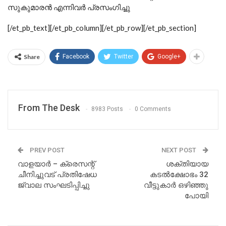
സുകുമാരൻ എന്നിവർ പ്രസംഗിച്ചു
[/et_pb_text][/et_pb_column][/et_pb_row][/et_pb_section]
Share
Facebook
Twitter
Google+
From The Desk
8983 Posts
0 Comments
PREV POST
NEXT POST
വാളയാർ – ക്രെസന്റ്
ശക്തിയായ
ചീനിച്ചുവട് പ്രതിഷേധ
കടൽക്ഷോഭം 32
ജ്വാല സംഘടിപ്പിച്ചു
വീട്ടുകാർ ഒഴിഞ്ഞു
പോയി