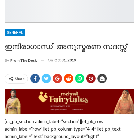
GENERAL
ഇന്ദിരാഗാന്ധി അനുസ്മരണ സദസ്സ്
On
Oct 31, 2019
By
From The Desk
Share
[et_pb_section admin_label=”section”][et_pb_row
admin_label=”row”][et_pb_column type=”4_4″][et_pb_text
admin_label=”Text” background_layout=”light”