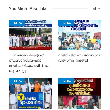
You Might Also Like
All
GENERAL
GENERAL
ചാവക്കാട് മർച്ചന്റ്സ്
വിദ്യാഭ്യാസ അവാർഡ്
അസോസിയേഷൻ
വിതരണം നടത്തി
ദേശീയ വ്യാപാരി ദിനം
ആചരിച്ചു
GENERAL
GENERAL