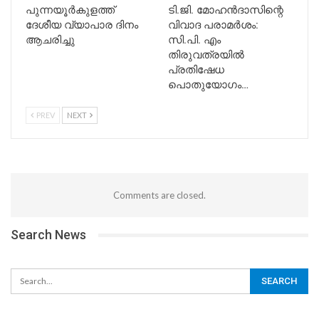
പുന്നയൂർകുളത്ത്
ടി.ജി. മോഹൻദാസിന്റെ
ദേശീയ വ്യാപാര ദിനം
വിവാദ പരാമർശം:
ആചരിച്ചു
സി.പി. എം
തിരുവത്രയിൽ
പ്രതിഷേധ
പൊതുയോഗം…
PREV
NEXT
Comments are closed.
Search News