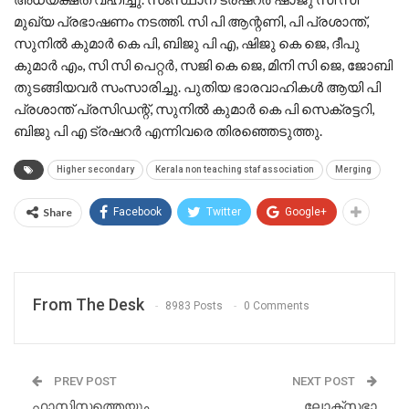
മുഖ്യ പ്രഭാഷണം നടത്തി. സി പി ആന്റണി, പി പ്രശാന്ത്,
സുനിൽ കുമാർ കെ പി, ബിജു പി എ, ഷിജു കെ ജെ, ദീപു
കുമാർ എം, സി സി പെറ്റർ, സജി കെ ജെ, മിനി സി ജെ, ജോബി
തുടങ്ങിയവർ സംസാരിച്ചു. പുതിയ ഭാരവാഹികൾ ആയി പി
പ്രശാന്ത് പ്രസിഡന്റ്‌, സുനിൽ കുമാർ കെ പി സെക്രട്ടറി,
ബിജു പി എ ട്രഷറർ എന്നിവരെ തിരഞ്ഞെടുത്തു.
Higher secondary
Kerala non teaching staf association
Merging
Share
Facebook
Twitter
Google+
From The Desk
8983 Posts
0 Comments
PREV POST
NEXT POST
ഫാസിസത്തെയും
ലോക്‌സഭാ