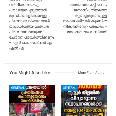
വർഗീയതയേയും
തെരഞ്ഞെടുപ്പ് ഫലം;
പരാജയപ്പെടുത്താൻ
ജനാധിപത്യത്തെ
മുസ്ലിങ്ങളടക്കമുള്ള
കുഴിച്ചുമൂടാനുള്ള
പിന്നോക്ക വിഭാഗങ്ങൾ
സംഘപരിവാർ കുത്സിത
ജനാധിപത്യ മതേതര
നീക്കത്തിനേറ്റ പ്രഹരം –
പ്രസ്ഥാനങ്ങളോട്
ജമാഅത്തെ ഇസ്ലാമി
ചേർന്ന് പ്രവർത്തിക്കണം
– എൻ കെ അക്ബർ എം
എൽ എ
You Might Also Like
More From Author
GENERAL
GENERAL