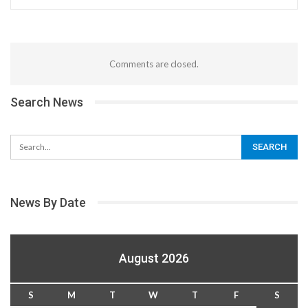
Comments are closed.
Search News
News By Date
August 2026
S
M
T
W
T
F
S