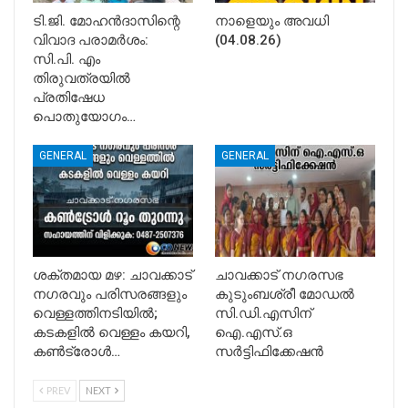
ടി.ജി. മോഹൻദാസിന്റെ
നാളെയും അവധി
വിവാദ പരാമർശം:
(04.08.26)
സി.പി. എം
തിരുവത്രയിൽ
പ്രതിഷേധ
പൊതുയോഗം…
GENERAL
GENERAL
ശക്തമായ മഴ: ചാവക്കാട്
ചാവക്കാട് നഗരസഭ
നഗരവും പരിസരങ്ങളും
കുടുംബശ്രീ മോഡൽ
വെള്ളത്തിനടിയിൽ;
സി.ഡി.എസിന്
കടകളിൽ വെള്ളം കയറി,
ഐ.എസ്.ഒ
കൺട്രോൾ…
സർട്ടിഫിക്കേഷൻ
PREV
NEXT