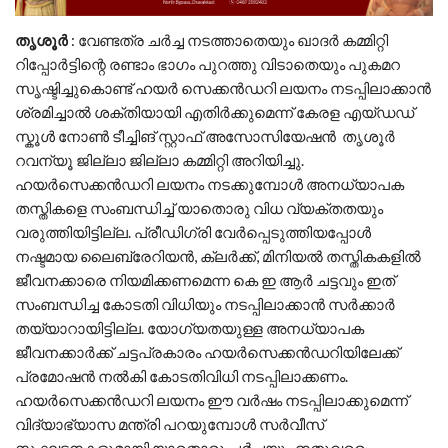
തൃശൂർ
: വേണ്ടത്ര ചർച്ച നടത്താതെയും ഖാദർ കമ്മിറ്റി
റിപ്പോർട്ടിന്റെ രണ്ടാം ഭാഗം പുറത്തു വിടാതെയും പുകമറ
സൃഷ്ടിച്ചുകൊണ്ട് ഹയർ സെക്കൻഡറി ലയനം നടപ്പിലാക്കാൻ
ശ്രമിച്ചാൽ ശക്തിയായി എതിർക്കുമെന്ന് കേരള എയ്ഡഡ്
സ്കൂൾ നോൺ ടീച്ചിങ് സ്റ്റാഫ് അസോസിയേഷൻ തൃശൂർ
റവന്യൂ ജില്ലാ ജില്ലാ കമ്മിറ്റി അറിയിച്ചു.
ഹയർസെക്കൻഡറി ലയനം നടക്കുമ്പോൾ അനധ്യാപക
തസ്തികളെ സംബന്ധിച്ച് യാതൊരു വിധ വ്യക്തതയും
വരുത്തിയിട്ടില്ല. പ്രീഡിഗ്രി വേർപ്പെടുത്തിയപ്പോൾ
നഷ്ടമായ ലൈബ്രേറിയൻ, ക്ലർക്ക്, മിനിയൽ തസ്തികകളിൽ
ജീവനക്കാരെ നിയമിക്കണമെന്ന കെ ഇ ആർ ചട്ടവും ഇത്
സംബന്ധിച്ച കോടതി വിധിയും നടപ്പിലാക്കാൻ സർക്കാർ
തയ്യാറായിട്ടില്ല. യോഗ്യതയുള്ള അനധ്യാപക
ജീവനക്കാർക്ക് ചട്ടപ്രകാരം ഹയർസെക്കൻഡറിയിലേക്ക്
പ്രമോഷൻ നൽകി കോടതിവിധി നടപ്പിലാക്കണം.
ഹയർസെക്കൻഡറി ലയനം ഈ വർഷം നടപ്പിലാക്കുമെന്ന്
വിദ്യാഭ്യാസ മന്ത്രി പറയുമ്പോൾ സർവീസ്
സംഘടനകളുമായി യാതൊരു ചർച്ചയും ഇതുവരെ