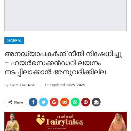
GENERAL
അനദ്ധ്യാപകർക്ക് നീതി നിഷേധിച്ചു
– ഹയർസെക്കൻഡറി ലയനം
നടപ്പിലാക്കാൻ അനുവദിക്കില്ല
Last updated
Jul 29, 2024
By
From The Desk
Share