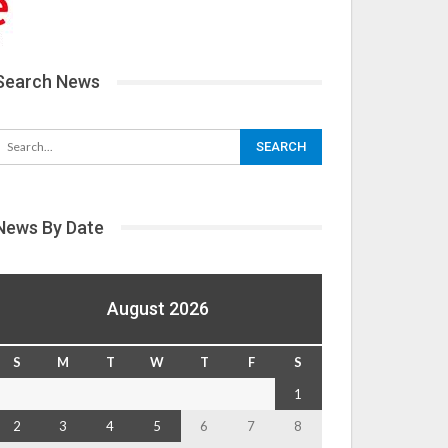
Search News
News By Date
August 2026
S
M
T
W
T
F
S
1
2
3
4
5
6
7
8