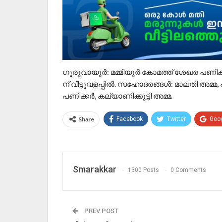
ഗുരുവായൂർ: മമ്മിയൂർ കോമത്ത് ശേഖര പണിക്
ന് വീട്ടുവളപ്പിൽ. സഹോദരങ്ങൾ: മാലതി അമ്മ
പണിക്കർ, കല്യാണിക്കുട്ടി അമ്മ.
Share
Facebook
Twitter
Goo
Smarakkar
1300 Posts
0 Comments
PREV POST