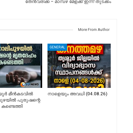
തേന്‍വരിക്ക – മാമ്പഴ മേളക്ക് ഇന്ന് തുടക്കം
More From Author
GENERAL
ിയൂർ മീൻകടവിൽ
നാളെയും അവധി (04.08.26)
ഴയിൽ പുരുഷന്റെ
കണ്ടെത്തി