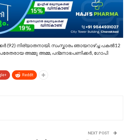
കർ (92) നിര്യാതനായി. സംസ്കാരം ഞായറാഴ്ച്ച പകൽ12
, പരേതരായ അമ്മു അമ്മ, പദ്മനാഭപണിക്കർ, ഗോപി
gle+
ReddIt
NEXT POST