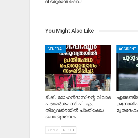
ദി ട്രൂമാന്‍ ഷോ..!
You Might Also Like
GENERAL
ACCIDENT
ടി.ജി. മോഹൻദാസിന്റെ വിവാദ
ഏങ്ങണ്ട
പരാമർശം: സി.പി. എം
കനോലിപു
തിരുവത്രയിൽ പ്രതിഷേധ
മൃതദേഹം 
പൊതുയോഗം…
PREV
NEXT