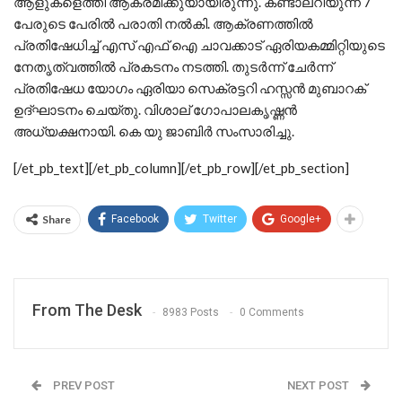
ആളുകളെത്തി ആക്രമിക്കുയായിരുന്നു. കണ്ടാലറിയുന്ന 7
പേരുടെ പേരില്‍ പരാതി നല്‍കി. ആക്രണത്തില്‍
പ്രതിഷേധിച്ച് എസ് എഫ് ഐ ചാവക്കാട് ഏരിയകമ്മിറ്റിയുടെ
നേതൃത്വത്തില്‍ പ്രകടനം നടത്തി. തുടര്‍ന്ന് ചേര്‍ന്ന്
പ്രതിഷേധ യോഗം ഏരിയാ സെക്രട്ടറി ഹസ്സന്‍ മുബാറക്
ഉദ്ഘാടനം ചെയ്തു. വിശാല് ഗോപാലകൃഷ്ണന്‍
അധ്യക്ഷനായി. കെ യു ജാബിര്‍ സംസാരിച്ചു.
[/et_pb_text][/et_pb_column][/et_pb_row][/et_pb_section]
Share
Facebook
Twitter
Google+
From The Desk
8983 Posts
0 Comments
PREV POST
NEXT POST