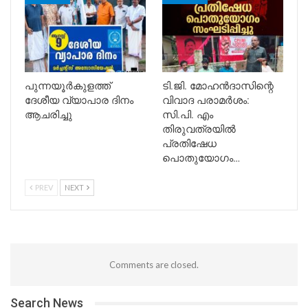
പുന്നയൂർകുളത്ത്
ടി.ജി. മോഹൻദാസിന്റെ
ദേശീയ വ്യാപാര ദിനം
വിവാദ പരാമർശം:
ആചരിച്ചു
സി.പി. എം
തിരുവത്രയിൽ
പ്രതിഷേധ
പൊതുയോഗം…
PREV
NEXT
Comments are closed.
Search News