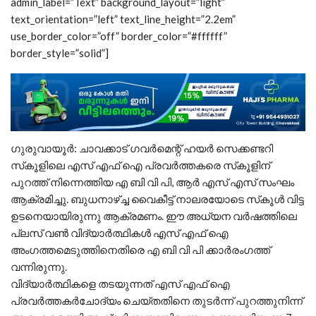
admin_label=”Text” background_layout=”light”
text_orientation=”left” text_line_height=”2.2em”
use_border_color=”off” border_color=”#ffffff”
border_style=”solid”]
ഗുരുവായൂര്‍: ചാവക്കാട് ഗവര്‍മെന്റ് ഹയര്‍ സെക്കണ്ടറി
സ്‌കൂളിലെ എസ് എഫ് ഐ പ്രവര്‍ത്തകരെ സ്‌കൂളിന്
പുറത്ത് നിന്നെത്തിയ എ ബി വി പി, ആര്‍ എസ് എസ് സംഘം
ആക്രമിച്ചു. ബുധനാഴ്ച്ച വൈകീട്ട് നാലരയോടെ സ്‌കൂള്‍ വിട്ട
ഉടനെയായിരുന്നു ആക്രമണം. ഈ അധ്യന വര്‍ഷത്തിലെ
പ്ലസ് വണ്‍ വിദ്യാര്‍ത്ഥികള്‍ എസ് എഫ് ഐ
അംഗത്തമെടുത്തിനെതിരെ എ ബി വി പി ക്കാര്‍രംഗത്ത്
വന്നിരുന്നു.
വിദ്യാര്‍ത്ഥികളെ തടയുന്നത് എസ് എഫ് ഐ
പ്രവര്‍ത്തകര്‍ചോദ്യം ചെയ്തതിനെ തുടര്‍ന്ന് പുറത്തുനിന്ന്