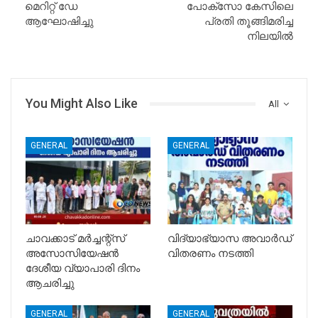
മെറിറ്റ് ഡേ
പോക്‌സോ കേസിലെ
ആഘോഷിച്ചു
പ്രതി തൂങ്ങിമരിച്ച
നിലയില്‍
You Might Also Like
All
GENERAL
GENERAL
ചാവക്കാട് മർച്ചന്റ്സ്
വിദ്യാഭ്യാസ അവാർഡ്
അസോസിയേഷൻ
വിതരണം നടത്തി
ദേശീയ വ്യാപാരി ദിനം
ആചരിച്ചു
GENERAL
GENERAL