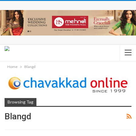
Home
Blangd
Browsing Tag
Blangd