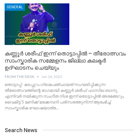
GENERAL
കണ്ണൂർ ശരീഫ് ഇന്ന് തൊട്ടാപ്പിൽ – തീരോത്സവം
സാംസ്കാരിക സമ്മേളനം ജില്ലാ കലക്ടർ
ഉദ്ഘാടനം ചെയ്യും
FROM THE DESK
Jan 16, 2025
തൊട്ടാപ്പ് : കടപ്പുറം ഗ്രാമപഞ്ചായത് സംഘടിപ്പിക്കുന്ന
തീരോത്സവത്തിന്റെ ഭാഗമായി കണ്ണൂർ ശരീഫ് ഫാസില ബാനു
എന്നിവർ നയിക്കുന്ന സംഗീത നിശ ഇന്ന് തൊട്ടാപ്പിൽ അരങ്ങേറും.
വൈകീട്ട് 5 മണിക്ക് മരക്കമ്പനി പരിസരത്തുനിന്ന് ആരംഭിച്ച്
സാംസ്കാരിക ഘോഷയാത്ര
…
Search News