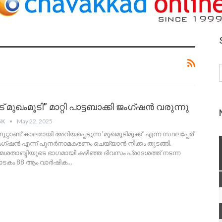
് മുഖംമൂടി” മാറ്റി പാട്ടബാക്കി ജംഗ്ഷൻ വരുന്നു
SK
May 22, 2025
 നൂറ്റാണ്ട് കാലമായി അറിയപ്പെടുന്ന 'മുഖമൂടിമുക്ക്' എന്ന സ്ഥലപ്പേര്
 ജംഗ്ഷൻ എന്ന് പുനർനാമകരണം ചെയ്യാൻ നീക്കം തുടങ്ങി.
മശതാബ്ദിയുടെ ഭാഗമായി കഴിഞ്ഞ ദിവസം പ്രദേശത്ത് നടന്ന
 നാടകം 88 ആം വാർഷിക
…