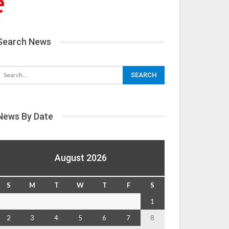
Search News
News By Date
August 2026
S
M
T
W
T
F
S
1
2
3
4
5
6
7
8