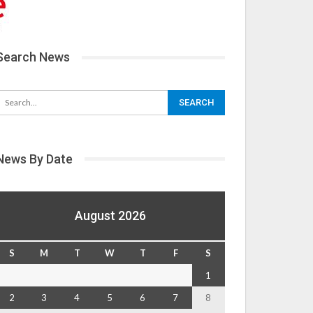
Search News
News By Date
August 2026
S
M
T
W
T
F
S
1
2
3
4
5
6
7
8