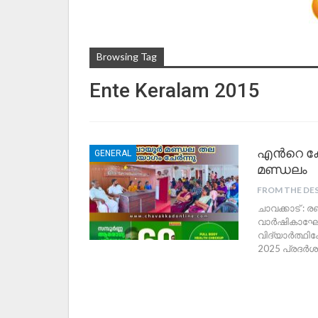
Browsing Tag
Ente Keralam 2015
എന്‍റെ ക
GENERAL
മണ്ഡലം
FROM THE DE
ചാവക്കാട് : 
വാർഷികാഘോഷ
വിദ്യാർത്ഥി
2025 പ്രദ