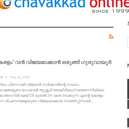
േരളം’ വൻ വിജയമാക്കാൻ ഒരുങ്ങി ഗുരുവായൂര്‍
SK
May 16, 2025
രണ്ടാം പിണറായി വിജയൻ സർക്കാരിന്റെ നാലാം
ങ്ങളുടെ ഭാഗമായി തൃശ്ശൂർ തേക്കിൻകാട് മൈതാനിയിലെ
കോർണറിൽ മെയ് 18 മുതൽ 24 വരെ നടക്കുന്ന എന്റെ കേരളം-
ർശന വിപണനമേളയുടെ
വിജയകരമായ നടത്തിപ്പിനായി
…