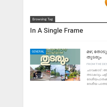
Browsing Tag
In A Single Frame
മഴ; തോടും
GENERAL
തുടരും
FROM THE DE
ചാവക്കാട് :
തടാകവും ചളിക
ദേശീയപാതക്ക്
ദേശീയ പാതയി