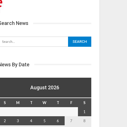
Search News
News By Date
August 2026
S
M
T
W
T
F
S
1
2
3
4
5
6
7
8