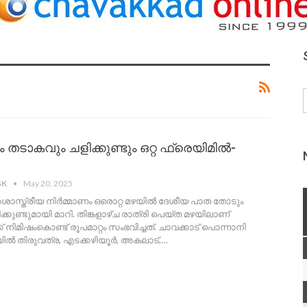
 തടാകവും ചളിക്കുണ്ടും ഒറ്റ ഫ്രെയിമിൽ-
SK
May 20, 2025
 അശാസ്ത്രീയ നിർമ്മാണം ഒരൊറ്റ മഴയിൽ ദേശീയ പാത തോടും
്കുണ്ടുമായി മാറി. തിങ്കളാഴ്ച രാത്രി പെയ്ത മഴയിലാണ്
 നിമിഷംകൊണ്ട് രൂപമാറ്റം സംഭവിച്ചത്. ചാവക്കാട് പൊന്നാനി
ൽ തിരുവത്ര, എടക്കഴിയൂർ, അകലാട്,
…