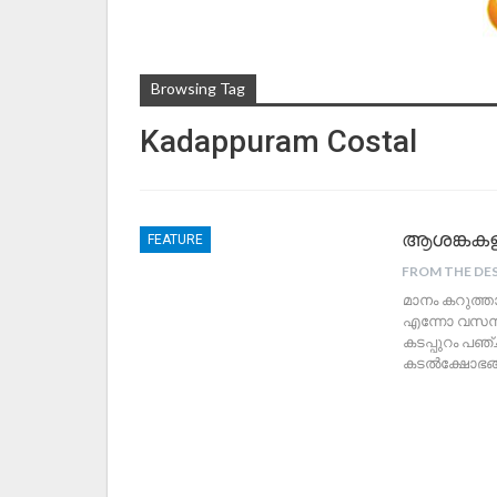
Browsing Tag
Kadappuram Costal
ആശങ്കകളു
FEATURE
FROM THE DE
മാനം കറുത്ത
എന്നോ വസന്ത
കടപ്പുറം പഞ
കടൽക്ഷോഭങ്ങള