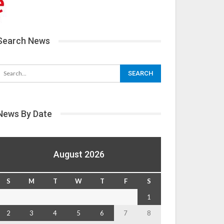
Search News
News By Date
August 2026
S
M
T
W
T
F
S
1
2
3
4
5
6
7
8