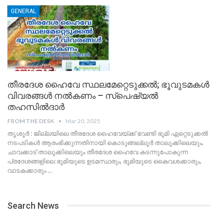
GENERAL
തീരദേശ ഹൈവേ സ്ഥലമേറ്റെടുക്കൽ; ഭൂവുടമകൾ
വിവരങ്ങൾ നൽകണം – സ്പെഷ്യൽ
തഹസിൽദാർ
FROM THE DESK
Mar 20, 2025
തൃശൂർ : ജില്ലയിലെ തീരദേശ ഹൈവേയ്ക്ക് വേണ്ടി ഭൂമി ഏറ്റെടുക്കൽ
നടപടികൾ ആരംഭിക്കുന്നതിനായി കൊടുങ്ങല്ലൂർ താലൂക്കിലെയും,
ചാവക്കാട് താലൂക്കിലെയും തീരദേശ ഹൈവേ കടന്നുപോകുന്ന
പ്രദേശങ്ങളിലെ ഭൂമിയുടെ ഉടമസ്ഥരും, ഭൂമിയുടെ കൈവശക്കാരും,
വാടകക്കാരും
…
Search News