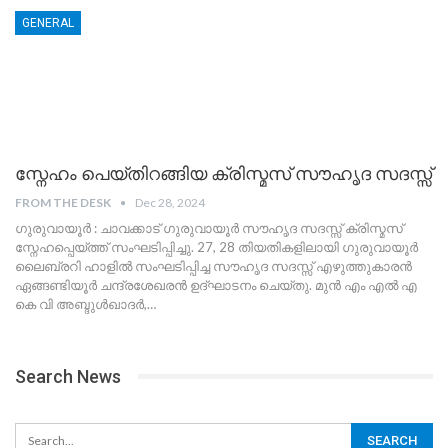
GENERAL
സ്നേഹം പെയ്തിറങ്ങിയ ക്രിസ്മസ് സൗഹൃദ സദസ്സ്
FROM THE DESK
Dec 28, 2024
ഗുരുവായൂർ : ചാവക്കാട് ഗുരുവായൂർ സൗഹൃദ സദസ്സ് ക്രിസ്മസ്
സ്നേഹപ്പെയ്ത്ത് സംഘടിപ്പിച്ചു. 27, 28 തിയതികളിലായി ഗുരുവായൂർ
ലൈബ്രറി ഹാളിൽ സംഘടിപ്പിച്ച സൗഹൃദ സദസ്സ് എഴുത്തുകാരൻ
ഏങ്ങണ്ടിയൂർ ചന്ദ്രശേഖരൻ ഉദ്ഘാടനം ചെയ്തു. മുൻ എം എൽ എ
കെ വി അബ്ദുൾഖാദർ,
…
Search News