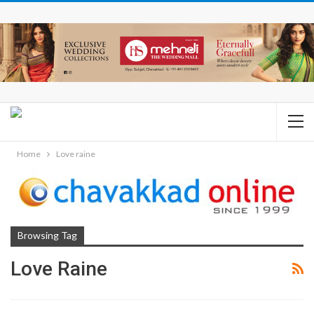
Home
Love raine
Browsing Tag
Love Raine