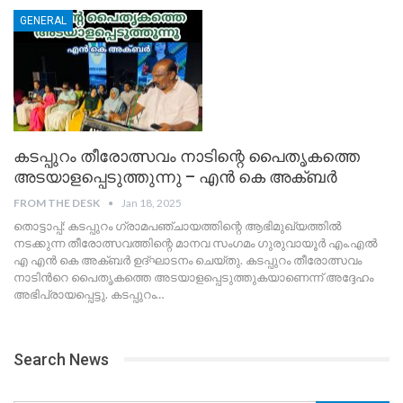
GENERAL
കടപ്പുറം തീരോത്സവം നാടിന്റെ പൈതൃകത്തെ
അടയാളപ്പെടുത്തുന്നു – എൻ കെ അക്ബർ
FROM THE DESK
Jan 18, 2025
തൊട്ടാപ്പ്: കടപ്പുറം ഗ്രാമപഞ്ചായത്തിന്റെ ആഭിമുഖ്യത്തിൽ
നടക്കുന്ന തീരോത്സവത്തിന്റെ മാനവ സംഗമം ഗുരുവായൂർ എം.എൽ
എ എൻ കെ അക്ബർ ഉദ്ഘാടനം ചെയ്തു. കടപ്പുറം തീരോത്സവം
നാടിൻറെ പൈതൃകത്തെ അടയാളപ്പെടുത്തുകയാണെന്ന് അദ്ദേഹം
അഭിപ്രായപ്പെട്ടു. കടപ്പുറം
…
Search News