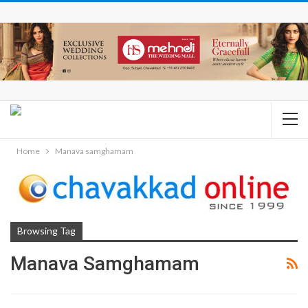
Home
Manava samghamam
Browsing Tag
Manava Samghamam