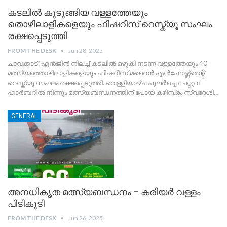
കടലില്‍ കുടുങ്ങിയ വള്ളത്തേയും
തൊഴിലാളികളെയും ഫിഷറീസ് റെസ്ക്യൂ സംഘം
രക്ഷപ്പെടുത്തി
FROM THE DESK
Jun 28, 2025
ചാവക്കാട്: എൻജിൻ നിലച്ച് കടലില്‍ ഒഴുകി നടന്ന വള്ളത്തേയും 40
മത്സ്യത്തൊഴിലാളികളെയും ഫിഷറീസ് മറൈൻ എൻഫോഴ്സ്മെന്റ്
റെസ്ക്യൂ സംഘം രക്ഷപ്പെടുത്തി. വെള്ളിയാഴ്ച പുലർച്ചെ ചേറ്റുവ
ഹാർബറിൽ നിന്നും മത്സ്യബന്ധനത്തിന് പോയ കഴിമ്പ്രം സ്വദേശി
…
GENERAL
അനധികൃത മത്സ്യബന്ധനം – കരിയർ വള്ളം
പിടികൂടി
FROM THE DESK
Jun 26, 2025