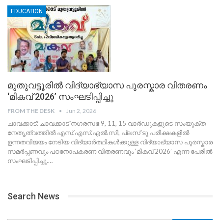
EDUCATION
മുതുവട്ടൂരിൽ വിദ്യാഭ്യാസ പുരസ്കാര വിതരണം
‘മികവ് 2026’ സംഘടിപ്പിച്ചു
FROM THE DESK
Jun 2, 2026
ചാവക്കാട്: ചാവക്കാട് നഗരസഭ 9, 11, 15 വാർഡുകളുടെ സംയുക്ത
നേതൃത്വത്തിൽ എസ്.എസ്.എൽ.സി, പ്ലസ് ടു പരീക്ഷകളിൽ
ഉന്നതവിജയം നേടിയ വിദ്യാർത്ഥികൾക്കുള്ള വിദ്യാഭ്യാസ പുരസ്കാര
സമർപ്പണവും പഠനോപകരണ വിതരണവും ‘മികവ് 2026’ എന്ന പേരിൽ
സംഘടിപ്പിച്ചു.
…
Search News