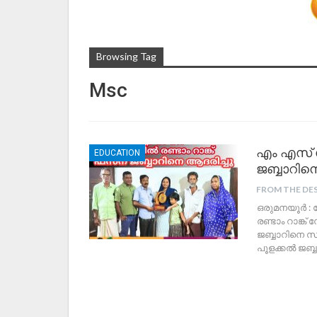
Browsing Tag
Msc
എം എസ് സി
EDUCATION
ജബ്ബാറിന
FROM THE DE
ഒരുമനയൂർ :
രണ്ടാം റാങ്ക
ജബ്ബാറിനെ സ
പൂളക്കൽ ജബ്