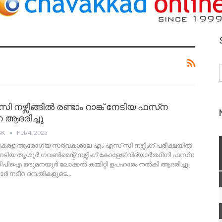
 നഴ്സിങ്ങിൽ രണ്ടാം റാങ്ക് നേടിയ ഫസ്‌ന
െ ആദരിച്ചു
SK
Feb 4, 2025
 കേരള ആരോഗ്യ സർവകശാല എം എസ് സി നഴ്സിംഗ് പരീക്ഷയിൽ
് നേടിയ തൃശൂർ ഗവൺമെന്റ് നഴ്സിംഗ് കോളേജ് വിദ്യാർത്ഥിനി ഫസ്‌ന
ിപിഐ ഒരുമനയൂർ ലോക്കൽ കമ്മിറ്റി ഉപഹാരം നൽകി ആദരിച്ചു.
ബാർ നദീറ ദമ്പതികളുടെ
…