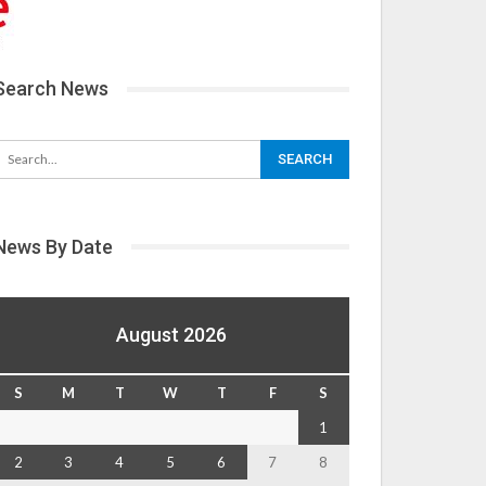
Search News
News By Date
August 2026
S
M
T
W
T
F
S
1
2
3
4
5
6
7
8