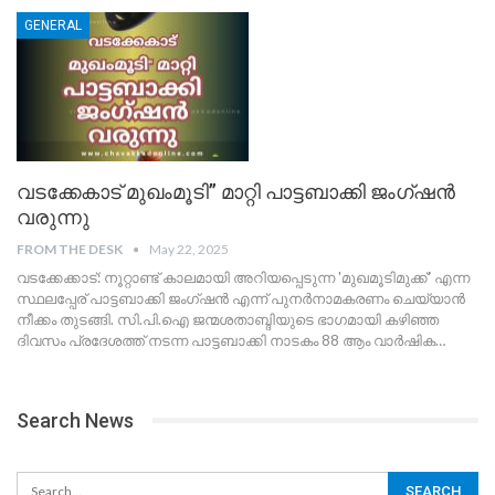
GENERAL
വടക്കേകാട് മുഖംമൂടി” മാറ്റി പാട്ടബാക്കി ജംഗ്ഷൻ
വരുന്നു
FROM THE DESK
May 22, 2025
വടക്കേക്കാട്: നൂറ്റാണ്ട് കാലമായി അറിയപ്പെടുന്ന 'മുഖമൂടിമുക്ക്' എന്ന
സ്ഥലപ്പേര് പാട്ടബാക്കി ജംഗ്ഷൻ എന്ന് പുനർനാമകരണം ചെയ്യാൻ
നീക്കം തുടങ്ങി. സി.പി.ഐ ജന്മശതാബ്ദിയുടെ ഭാഗമായി കഴിഞ്ഞ
ദിവസം പ്രദേശത്ത് നടന്ന പാട്ടബാക്കി നാടകം 88 ആം വാർഷിക
…
Search News