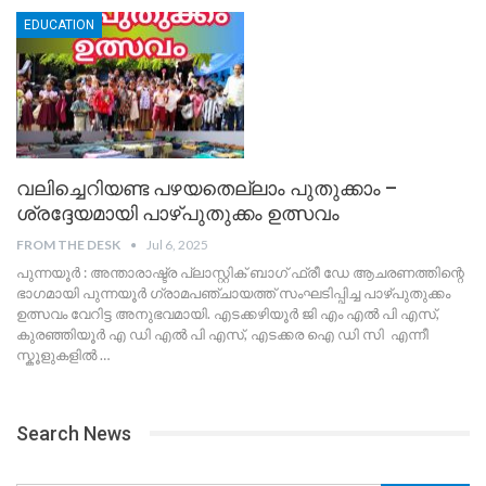
EDUCATION
വലിച്ചെറിയണ്ട പഴയതെല്ലാം പുതുക്കാം –
ശ്രദ്ദേയമായി പാഴ്പുതുക്കം ഉത്സവം
FROM THE DESK
Jul 6, 2025
പുന്നയൂർ : അന്താരാഷ്ട്ര പ്ലാസ്റ്റിക് ബാഗ് ഫ്രീ ഡേ ആചരണത്തിന്റെ
ഭാഗമായി പുന്നയൂർ ഗ്രാമപഞ്ചായത്ത് സംഘടിപ്പിച്ച പാഴ്പുതുക്കം
ഉത്സവം വേറിട്ട അനുഭവമായി. എടക്കഴിയൂർ ജി എം എൽ പി എസ്,
കുരഞ്ഞിയൂർ എ ഡി എൽ പി എസ്, എടക്കര ഐ ഡി സി എന്നീ
സ്കൂളുകളിൽ
…
Search News