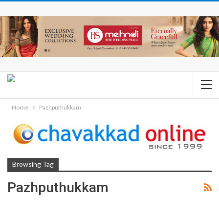
Home
Pazhputhukkam
Browsing Tag
Pazhputhukkam