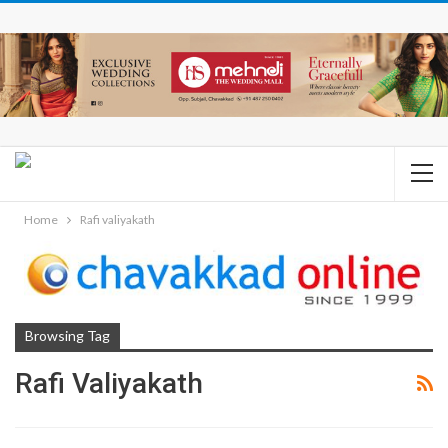
Home
Rafi valiyakath
Browsing Tag
Rafi Valiyakath