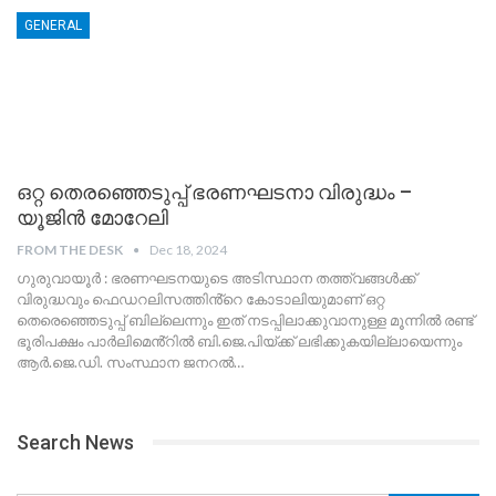
GENERAL
ഒറ്റ തെരഞ്ഞെടുപ്പ് ഭരണഘടനാ വിരുദ്ധം –
യൂജിൻ മോറേലി
FROM THE DESK
Dec 18, 2024
ഗുരുവായൂർ : ഭരണഘടനയുടെ അടിസ്ഥാന തത്ത്വങ്ങൾക്ക്
വിരുദ്ധവും ഫെഡറലിസത്തിൻ്റെ കോടാലിയുമാണ് ഒറ്റ
തെരെഞ്ഞെടുപ്പ് ബില്ലെന്നും ഇത് നടപ്പിലാക്കുവാനുള്ള മൂന്നിൽ രണ്ട്
ഭൂരിപക്ഷം പാർലിമെൻ്റിൽ ബി.ജെ.പിയ്ക്ക് ലഭിക്കുകയില്ലായെന്നും
ആർ.ജെ.ഡി. സംസ്ഥാന ജനറൽ
…
Search News