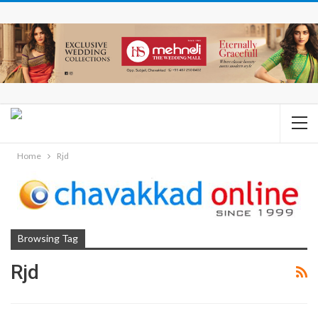
Home
Rjd
Browsing Tag
Rjd