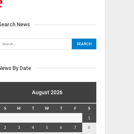
Search News
News By Date
August 2026
S
M
T
W
T
F
S
1
2
3
4
5
6
7
8