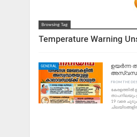
Browsing Tag
Temperature Warning Uns
ഉയർന്ന ത
GENERAL
അസ്വസ്ഥ
FROM THE DE
കേരളത്തിൽ ഇന
താപനിലയും 
19 വരെ ചൂടു
ചിലയിടങ്ങളിൽ