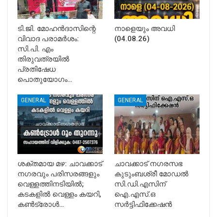
ടി.ജി. മോഹൻദാസിന്റെ
നാളെയും അവധി
വിവാദ പരാമർശം:
(04.08.26)
സി.പി. എം
തിരുവത്രയിൽ
പ്രതിഷേധ
പൊതുയോഗം…
GENERAL
GENERAL
ശക്തമായ മഴ: ചാവക്കാട്
ചാവക്കാട് നഗരസഭ
നഗരവും പരിസരങ്ങളും
കുടുംബശ്രീ മോഡൽ
വെള്ളത്തിനടിയിൽ;
സി.ഡി.എസിന്
കടകളിൽ വെള്ളം കയറി,
ഐ.എസ്.ഒ
കൺട്രോൾ…
സർട്ടിഫിക്കേഷൻ