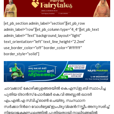
[et_pb_section admin_label=”section”][et_pb_row
admin_label=”row”][et_pb_column type=”4_4″][et_pb_text
admin_label=”Text” background_layout=”light”
text_orientation=”left” text_line_height=”2.2em”
use_border_color=”off” border_color=”#ffffff”
border_style=”solid”]
ചാവക്കാട്: കോഴിക്കുളങ്ങരയില്‍ കെ.എസ്.ഇ.ബി സ്ഥാപിച്ച
പുതിയ ട്രാന്‍സ് ഫോര്‍മ്മര്‍ കെ.വി അബ്ദുല്‍ ഖാദര്‍
എം.എല്‍.എ സ്വിച്ച് ഓണ്‍ ചെയ്തു. സംസ്ഥാന
സര്‍ക്കാറിന്‍റെ വോള്‍ട്ടേജ് ഇംപ്രൂവ്മെന്‍റ് സ്ക്കീം അനുസരിച്ച്
നിയോജകമണ്ഡലത്തില്‍ പുതിയതായി നാലിടങ്ങളില്‍