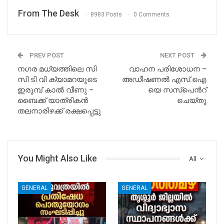
From The Desk
8983 Posts
0 Comments
PREV POST
NEXT POST
നഗര മധ്യത്തിലെ സി
വാഹന പരിശോധന –
സി ടി വി ക്യാമറയുടെ
അഡീഷണല്‍ എസ്.ഐ
ഇരുമ്പ് കാല്‍ വീണു –
യെ സസ്പെന്‍റ്
ബൈക്ക്‌ യാത്രികന്‍
ചെയ്തു
തലനാരിഴക്ക് രക്ഷപ്പെട്ടു
You Might Also Like
All
GENERAL
GENERAL