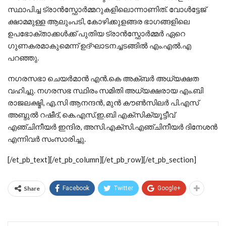
സ്ഥാപിച്ച ട്രാന്‍സ്ഫോര്‍മ്മറുകളിലൊന്നാണിത്. വോള്‍ട്ടേജ്
ക്ഷാമമുള്ള ആലുംപടി, കോഴിക്കുളങ്ങര ഭാഗങ്ങളിലെ
ഉപഭോക്താക്കള്‍ക്ക് പുതിയ ട്രാന്‍സ്ഫോര്‍മ്മര്‍ ഏറെ
ഗുണകരമാകുമെന്ന് ഉദ്ഘാടനച്ചടങ്ങില്‍ എം.എല്‍.എ
പറഞ്ഞു.
നഗരസഭാ ചെയര്‍മാന്‍ എന്‍.കെ അക്ബര്‍ അധ്യക്ഷത
വഹിച്ചു. നഗരസഭ സ്ഥിരം സമിതി അധ്യക്ഷരായ എം.ബി
രാജലക്ഷ്മി, എ.സി ആനന്ദന്‍, മുന്‍ കൗണ്‍സിലര്‍ പി.എസ്
അബ്ദുല്‍ റഷീദ്, കെ.എസ്.ഇ.ബി എക്സിക്യൂട്ടീവ്
എഞ്ചിനീയര്‍ ഇന്ദിര, അസി.എക്സി.എഞ്ചിനീയര്‍ ദിനേശന്‍
എന്നിവര്‍ സംസാരിച്ചു.
[/et_pb_text][/et_pb_column][/et_pb_row][/et_pb_section]
Share
Facebook
Twitter
Google+