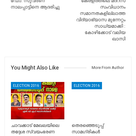
ഡോ. സുവര്‍ണ
കേരളത്തിലെ മദ്റസ
നാലപ്പാട്ടിനെ ആദരിച്ചു
സംവിധാനം
സമാനതകളില്ലാത്ത
വിദ്യാഭ്യാസ മുന്നേറ്റം
സാധ്യമാക്കി :
കോഴിക്കോട് വലിയ
ഖാസി
You Might Also Like
More From Author
ELECTION 2016
ELECTION 2016
ചാവക്കാട് മേഖലയിലെ
തെരഞ്ഞെടുപ്പ്
തദ്ദേശ സ്വയംഭരണ
സാമഗ്രികള്‍