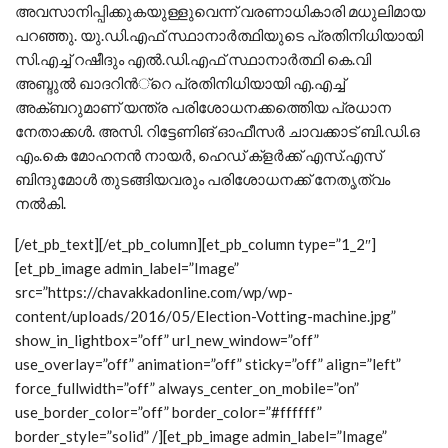
അവസാനിപ്പിക്കുകയുള്ളുവെന്ന് വരണാധികാരി മധുലിമായ
പറഞ്ഞു. യു.ഡി.എഫ് സ്ഥാനാര്‍ത്ഥിയുടെ പ്രതിനിധിയായി
സി.എച്ച് റഷീദും എല്‍.ഡി.എഫ് സ്ഥാനാര്‍ത്ഥി കെ.വി
അബ്ദുല്‍ ഖാദറിന്‍്റെ പ്രതിനിധിയായി എ.എച്ച്
അക്ബറുമാണ് യന്ത്ര പരിശോധനക്കത്തെിയ പ്രധാന
നേതാക്കള്‍. അസി. റിട്ടേണിങ് ഓഫീസര്‍ ചാവക്കാട് ബി.ഡി.ഒ
എം.കെ മോഹനന്‍ നായര്‍, ഹെഡ് ക്ളര്‍ക്ക് എസ്.എസ്
ബിന്ദുമോള്‍ തുടങ്ങിയവരും പരിശോധനക്ക് നേതൃത്വം
നല്‍കി.
[/et_pb_text][/et_pb_column][et_pb_column type=”1_2″]
[et_pb_image admin_label=”Image”
src=”https://chavakkadonline.com/wp/wp-
content/uploads/2016/05/Election-Votting-machine.jpg”
show_in_lightbox=”off” url_new_window=”off”
use_overlay=”off” animation=”off” sticky=”off” align=”left”
force_fullwidth=”off” always_center_on_mobile=”on”
use_border_color=”off” border_color=”#ffffff”
border_style=”solid” /][et_pb_image admin_label=”Image”