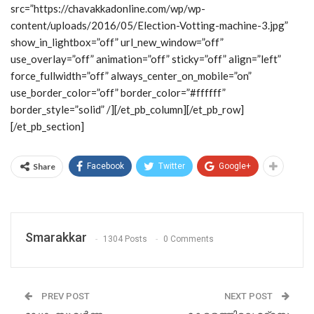
src=”https://chavakkadonline.com/wp/wp-
content/uploads/2016/05/Election-Votting-machine-3.jpg”
show_in_lightbox=”off” url_new_window=”off”
use_overlay=”off” animation=”off” sticky=”off” align=”left”
force_fullwidth=”off” always_center_on_mobile=”on”
use_border_color=”off” border_color=”#ffffff”
border_style=”solid” /][/et_pb_column][/et_pb_row]
[/et_pb_section]
Share
Facebook
Twitter
Google+
Smarakkar
1304 Posts
0 Comments
PREV POST
NEXT POST