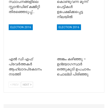
സ്ഥാപനങ്ങളിലെ
കൊണ്ടുവന്ന മൂന്ന്
സ്റ്റാൻഡിങ് കമ്മിറ്റി
പെട്ടികള്‍
തിരഞ്ഞെടുപ്പ്…
ഉപേക്ഷിക്കപ്പെട്ട
നിലയില്‍
ELECTION 2016
ELECTION 2016
എല്‍ ഡി എഫ്
അങ്കം കഴിഞ്ഞു –
പ്രവര്‍ത്തകര്‍
ഉദ്യോഗസ്ഥര്‍
ആഹ്ലാദപ്രകടനം
ഒത്തുകൂടി ഉപചാരം
നടത്തി
ചൊല്ലി പിരിഞ്ഞു
PREV
NEXT