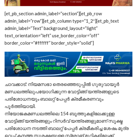
[et_pb_section admin_label=”section”][et_pb_row
admin_label=”row”][et_pb_column type=”1_2″][et_pb_text
admin_label=”Text” background_layout=”light”
text_orientation=”left” use_border_color=”off”
border_color=”#ffffff” border_style=”solid”]
ചാവക്കാട്: നിയമസഭാ തെരഞ്ഞെടുപ്പില്‍ ഗുരുവായൂര്‍
മണ്ഡലത്തിലുപയോഗിക്കുന്ന വോട്ടിങ്ങ് യന്ത്രങ്ങളുടെ
പരിശോധനയും ബാലറ്റ് പേപ്പര്‍ ക്രമീകരണവും
പൂര്‍ത്തിയായി.
നിയോജകമണ്ഡലത്തിലെ 154 ബൂത്തുകളിലേക്കുള്ള
വോട്ടിങ്ങ് യന്ത്രങ്ങളും റിസര്‍വ് യന്ത്രങ്ങളുമാണ് സൂക്ഷ്മ
പരിശോധന നടത്തി ബാലറ്റ് പേപ്പര്‍ ക്രമീകരിച്ച ശേഷം മുദ്ര
വെച്ച് കനത്ത സുരക്ഷയുള്ള സ്ട്രോങ് മുറികളിലേക്ക്