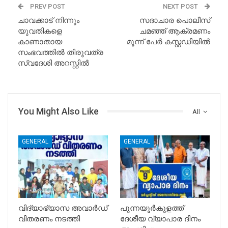
PREV POST
NEXT POST
ചാവക്കാട് നിന്നും
സദാചാര പൊലീസ്
യുവതികളെ
ചമഞ്ഞ് ആക്രമണം
കാണാതായ
മൂന്ന് പേർ കസ്റ്റഡിയിൽ
സംഭവത്തില്‍ തിരുവത്ര
സ്വദേശി അറസ്റ്റില്‍
You Might Also Like
All
GENERAL
GENERAL
വിദ്യാഭ്യാസ അവാർഡ്
പുന്നയൂർകുളത്ത്
വിതരണം നടത്തി
ദേശീയ വ്യാപാര ദിനം