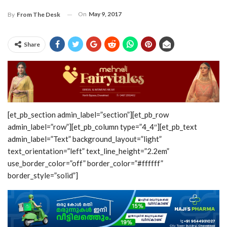
On
May 9, 2017
By
From The Desk
Share
[et_pb_section admin_label=”section”][et_pb_row
admin_label=”row”][et_pb_column type=”4_4″][et_pb_text
admin_label=”Text” background_layout=”light”
text_orientation=”left” text_line_height=”2.2em”
use_border_color=”off” border_color=”#ffffff”
border_style=”solid”]