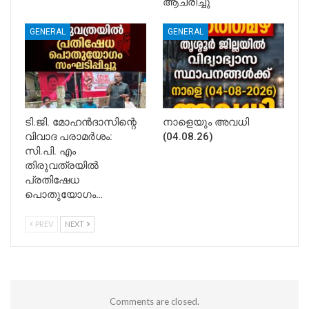
ആചരിച്ചു
GENERAL
GENERAL
ടി.ജി. മോഹൻദാസിന്റെ
നാളെയും അവധി
വിവാദ പരാമർശം:
(04.08.26)
സി.പി. എം
തിരുവത്രയിൽ
പ്രതിഷേധ
പൊതുയോഗം…
PREV
NEXT
Comments are closed.