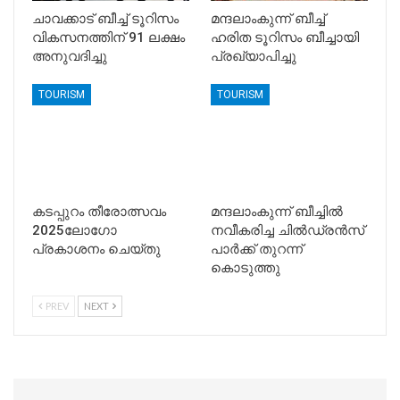
ചാവക്കാട് ബീച്ച് ടൂറിസം
മന്ദലാംകുന്ന് ബീച്ച്
വികസനത്തിന് 91 ലക്ഷം
ഹരിത ടൂറിസം ബീച്ചായി
അനുവദിച്ചു
പ്രഖ്യാപിച്ചു
TOURISM
TOURISM
കടപ്പുറം തീരോത്സവം
മന്ദലാംകുന്ന് ബീച്ചിൽ
2025ലോഗോ
നവീകരിച്ച ചിൽഡ്രൻസ്
പ്രകാശനം ചെയ്തു
പാർക്ക് തുറന്ന്
കൊടുത്തു
PREV
NEXT