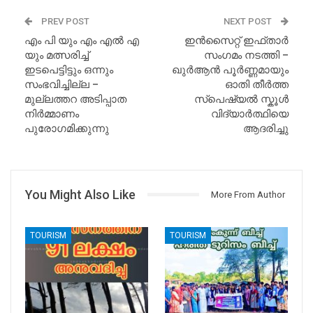
PREV POST
NEXT POST
എം പി യും എം എൽ എ
ഇൻസൈറ്റ് ഇഫ്താർ
യും മത്സരിച്ച്
സംഗമം നടത്തി –
ഇടപെട്ടിട്ടും ഒന്നും
ഖുർആൻ പൂർണ്ണമായും
സംഭവിച്ചില്ല –
ഓതി തീർത്ത
മുല്ലത്തറ അടിപ്പാത
സ്പെഷ്യൽ സ്കൂൾ
നിർമ്മാണം
വിദ്യാർത്ഥിയെ
പുരോഗമിക്കുന്നു
ആദരിച്ചു
You Might Also Like
More From Author
TOURISM
TOURISM