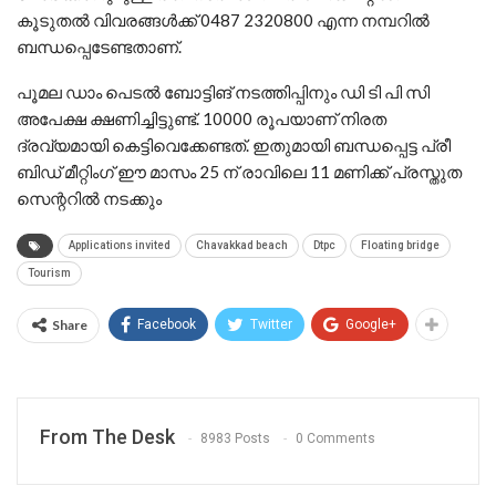
കൂടുതൽ വിവരങ്ങൾക്ക് 0487 2320800 എന്ന നമ്പറിൽ
ബന്ധപ്പെടേണ്ടതാണ്.
പൂമല ഡാം പെടൽ ബോട്ടിങ് നടത്തിപ്പിനും ഡി ടി പി സി
അപേക്ഷ ക്ഷണിച്ചിട്ടുണ്ട്. 10000 രൂപയാണ് നിരത
ദ്രവ്യമായി കെട്ടിവെക്കേണ്ടത്. ഇതുമായി ബന്ധപ്പെട്ട പ്രീ
ബിഡ് മീറ്റിംഗ് ഈ മാസം 25 ന് രാവിലെ 11 മണിക്ക് പ്രസ്തുത
സെന്ററിൽ നടക്കും
Applications invited
Chavakkad beach
Dtpc
Floating bridge
Tourism
Share
Facebook
Twitter
Google+
From The Desk
8983 Posts
0 Comments