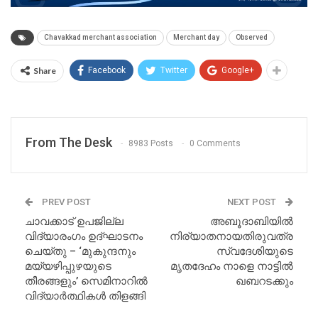
Chavakkad merchant association
Merchant day
Observed
Share
Facebook
Twitter
Google+
From The Desk
8983 Posts
0 Comments
PREV POST
NEXT POST
ചാവക്കാട് ഉപജില്ല
അബൂദാബിയിൽ
വിദ്യാരംഗം ഉദ്ഘാടനം
നിര്യാതനായതിരുവത്ര
ചെയ്തു – ‘മുകുന്ദനും
സ്വദേശിയുടെ
മയ്യഴിപ്പുഴയുടെ
മൃതദേഹം നാളെ നാട്ടിൽ
തീരങ്ങളും’ സെമിനാറിൽ
ഖബറടക്കും
വിദ്യാർത്ഥികൾ തിളങ്ങി