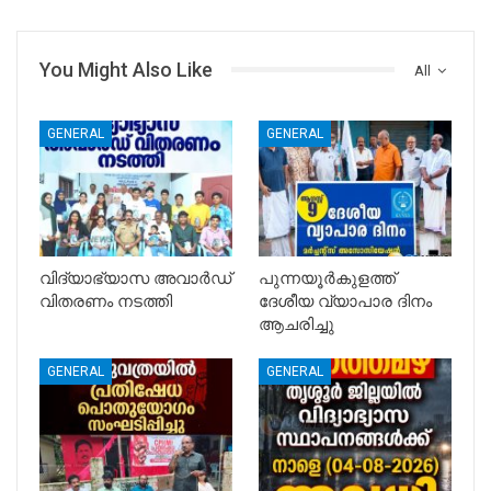
You Might Also Like
All
GENERAL
GENERAL
വിദ്യാഭ്യാസ അവാർഡ്
പുന്നയൂർകുളത്ത്
വിതരണം നടത്തി
ദേശീയ വ്യാപാര ദിനം
ആചരിച്ചു
GENERAL
GENERAL