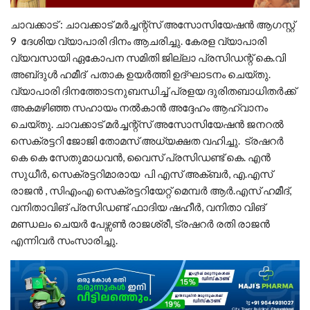
ചാവക്കാട് : ചാവക്കാട് മർച്ചന്റ്സ് അസോസിയേഷൻ ആഗസ്റ്റ്
9 ദേശിയ വ്യാപാരി ദിനം ആചരിച്ചു. കേരള വ്യാപാരി
വ്യവസായി ഏകോപന സമിതി ജില്ലാ പ്രസിഡന്റ്‌ കെ.വി
അബ്‌ദുൾ ഹമീദ് പതാക ഉയർത്തി ഉദ്ഘാടനം ചെയ്തു.
വ്യാപാരി ദിനത്തോടനുബന്ധിച്ച് പ്രളയ ദുരിതബാധിതർക്ക്
അകമഴിഞ്ഞ സഹായം നൽകാൻ അദ്ദേഹം ആഹ്വാനം
ചെയ്തു. ചാവക്കാട് മർച്ചന്റ്സ് അസോസിയേഷൻ ജനറൽ
സെക്രട്ടറി ജോജി തോമസ് അധ്യക്ഷത വഹിച്ചു. ട്രഷറർ
കെ കെ സേതുമാധവൻ, വൈസ് പ്രസിഡണ്ട് കെ. എൻ
സുധീർ, സെക്രട്ടറിമാരായ പി എസ് അക്ബർ, എ.എസ്
രാജൻ , സിഎംഎ സെക്രട്ടറിയേറ്റ് മെമ്പർ ആർ.എസ് ഹമീദ്,
വനിതാവിങ് പ്രസിഡണ്ട് ഫാദിയ ഷഹീർ, വനിതാ വിങ്
മണ്ഡലം ചെയർ പേഴ്സൺ രാജശ്രീ, ട്രഷറർ രതി രാജൻ
എന്നിവർ സംസാരിച്ചു.