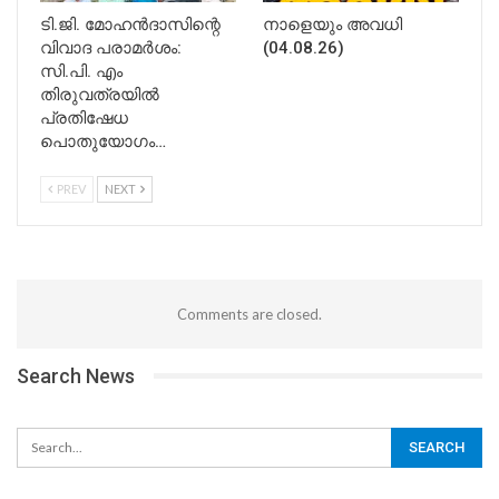
ടി.ജി. മോഹൻദാസിന്റെ
നാളെയും അവധി
വിവാദ പരാമർശം:
(04.08.26)
സി.പി. എം
തിരുവത്രയിൽ
പ്രതിഷേധ
പൊതുയോഗം…
PREV
NEXT
Comments are closed.
Search News