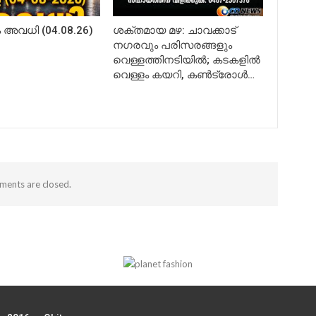
അവധി (04.08.26)
ശക്തമായ മഴ: ചാവക്കാട്
നഗരവും പരിസരങ്ങളും
വെള്ളത്തിനടിയിൽ; കടകളിൽ
വെള്ളം കയറി, കൺട്രോൾ…
ents are closed.