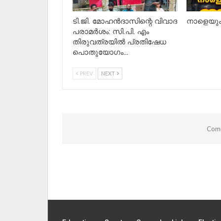
ടി.ജി. മോഹൻദാസിന്റെ വിവാദ
നാളെയും 
പരാമർശം: സി.പി. എം
തിരുവത്രയിൽ പ്രതിഷേധ
പൊതുയോഗം…
PREV
NEXT
Comm