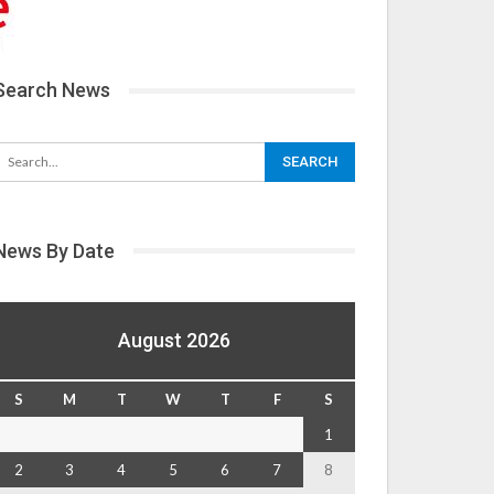
Search News
News By Date
August 2026
S
M
T
W
T
F
S
1
2
3
4
5
6
7
8