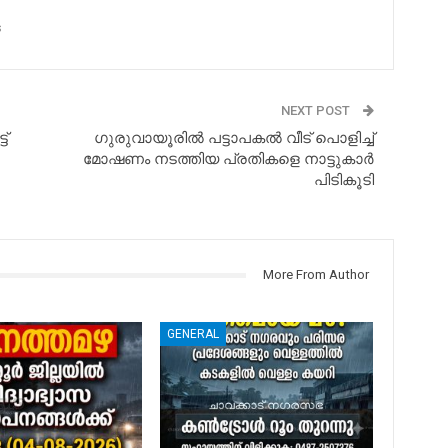
s
NEXT POST
്‌
ഗുരുവായൂരില്‍ പട്ടാപകല്‍ വീട് പൊളിച്ച്
മോഷണം നടത്തിയ പ്രതികളെ നാട്ടുകാര്‍
പിടികൂടി
More From Author
GENERAL