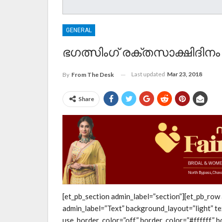
GENERAL
ഭഗത്സിംഗ് രക്തസാക്ഷിദിനം
Last updated
Mar 23, 2018
By
From The Desk
Share
[et_pb_section admin_label=”section”][et_pb_row
admin_label=”Text” background_layout=”light” te
use_border_color=”off” border_color=”#ffffff” bo