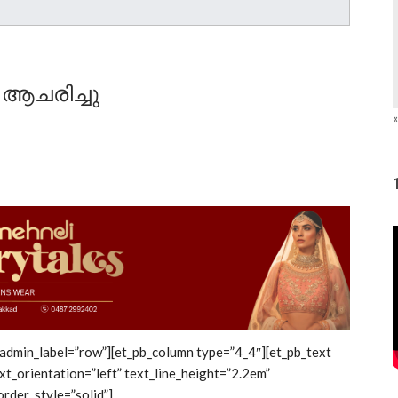
 ആചരിച്ചു
«
 admin_label=”row”][et_pb_column type=”4_4″][et_pb_text
xt_orientation=”left” text_line_height=”2.2em”
rder_style=”solid”]