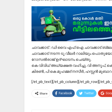
ചാവക്കാട് : ഡി വൈ എഫ് ഐ ചാവക്കാട് ബ്ലോക്ക
ചാവക്കാട് നടന്ന ടൂ വീലര്‍ റാലിയും പൊതു
റോസല്‍രാജ് ഉദ്ഘാടനം ചെയ്തു.
കെ വിവിധ് അധ്യക്ഷത വഹിച്ചു. വി അനൂപ്‌, ക
കിരണ്‍, പി കെ മുഹമ്മദ്‌ നസീര്‍, ഹസ്സന്‍ മുബാ
[/et_pb_text][/et_pb_column][/et_pb_row][/et_pb_
Share
Facebook
Twitter
Goo