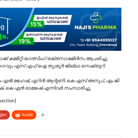
് കമ്മിറ്റി ഭഗത്സിംഗ് രക്തസാക്ഷിദിനം ആചരിച്ചു.
യോഗവും എസ് എഫ് ഐ തൃശൂര്‍ ജില്ലാ സെക്രട്ടറി
െ എല്‍ മഹേഷ്‌, എറിന്‍ ആന്റണി, കെ എസ് അനൂപ്‌, എം ജി
റക്, കെ എന്‍ രാജേഷ് എന്നിവര്‍ സംസാരിച്ചു.
section]
gle+
ReddIt