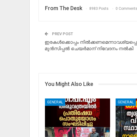
From The Desk
8983 Posts
0 Comment
PREV POST
ഇരകള്‍ക്കൊപ്പം നില്‍ക്കണമെന്നാവശ്യപ്പെട്ട
മുൻസിപ്പൽ ചെയര്‍മാന് നിവേദനം നൽകി
You Might Also Like
GENERAL
GENERAL