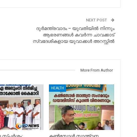
NEXT POST
ദുർമന്ത്രവാദം – യുവതിയിൽ നിന്നും
ആഭരണങ്ങൾ കവർന്ന ചാവക്കാട്
സ്വദേശികളായ യുവാക്കൾ അറസ്റ്റിൽ
More From Author
HEALTH
ന സ്പർശം;
കൺസോൾ സാന്ത്വന