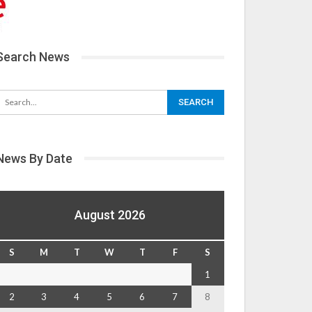
Search News
News By Date
August 2026
S
M
T
W
T
F
S
1
2
3
4
5
6
7
8