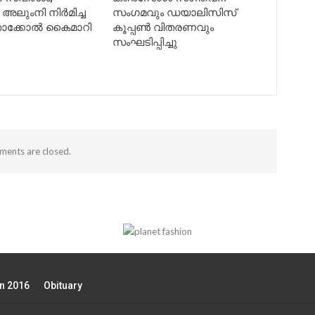
ുംനി നിർമിച്ച
സംഗമവും ഡയാലിസിസ്
 താക്കോൽ കൈമാറി
കൂപ്പൺ വിതരണവും
സംഘടിപ്പിച്ചു
ents are closed.
on 2016
Obituary