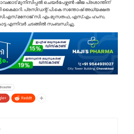
ക്കാട് മുനിസിപ്പൽ ചെയർപേഴ്സൺ ഷീജ പ്രശാന്തിന്
ി കൈമാറി. പ്രസിഡന്റ് പി.കെ സന്തോഷ് അധ്യക്ഷത
ി, സി.എസ് മനോജ് സി. എം മുസതഫ, എസ്.എം ഹംസ,
ോട്ട എന്നിവർ ചടങ്ങിൽ സംബന്ധിച്ചു.
disaster
gle+
ReddIt
s