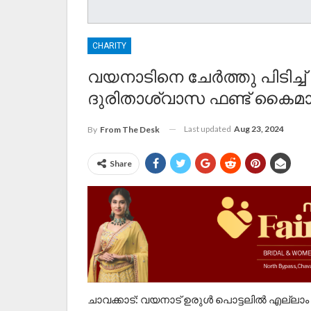
CHARITY
വയനാടിനെ ചേർത്തു പിടിച്ച് ച
ദുരിതാശ്വാസ ഫണ്ട്‌ കൈമാ
Last updated
Aug 23, 2024
By
From The Desk
Share
ചാവക്കാട്: വയനാട് ഉരുൾ പൊട്ടലിൽ എല്ലാം ന