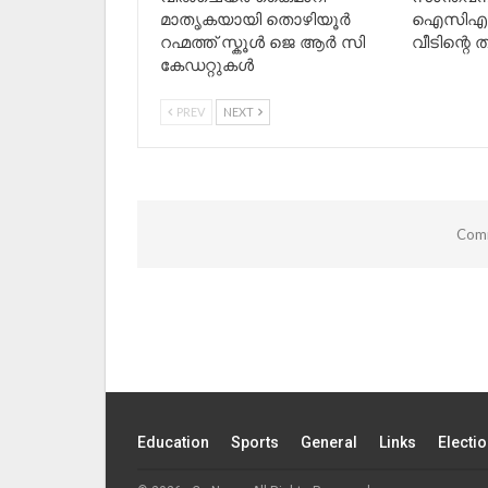
മാതൃകയായി തൊഴിയൂർ
ഐസിഎ അല
റഹ്മത്ത് സ്കൂൾ ജെ ആർ സി
വീടിന്റെ
കേഡറ്റുകൾ
PREV
NEXT
Comm
Education
Sports
General
Links
Electi