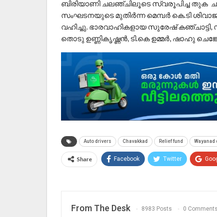
ബിരിയാണി ചലഞ്ചിലൂടെ സ്വരൂപിച്ച തുക ചാവ
സംഘടനയുടെ മുതിർന്ന മെമ്പർ കെ.ടി ശിവാജ
വഹിച്ചു. ഭാരവാഹികളായ സുരേഷ് കഞ്ചാട്ട
തൊടു ഉണ്ണികൃഷ്ണൻ, ടി.കെ ഉമ്മർ, ഷാഹു ചെങ്ക
Auto drivers
Chavakkad
Relief fund
Wayanad 
Share
Facebook
Twitter
Goo
From The Desk
8983 Posts
0 Comment