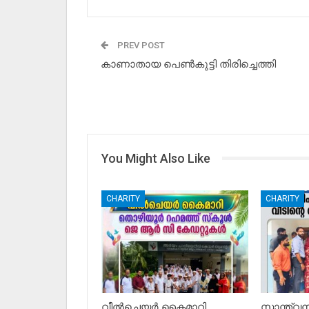
PREV POST
കാണാതായ പെൺകുട്ടി തിരിച്ചെത്തി
You Might Also Like
CHARITY
CHARITY
വീൽചെയർ കൈമാറി
സാന്ത്വ