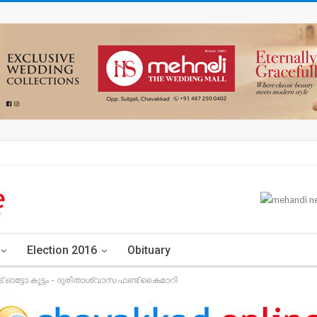
Election 2016
Obituary
് ഓട്ടോ കൂട്ടം – ദുരിതാശ്വാസ ഫണ്ട്‌ കൈമാറി