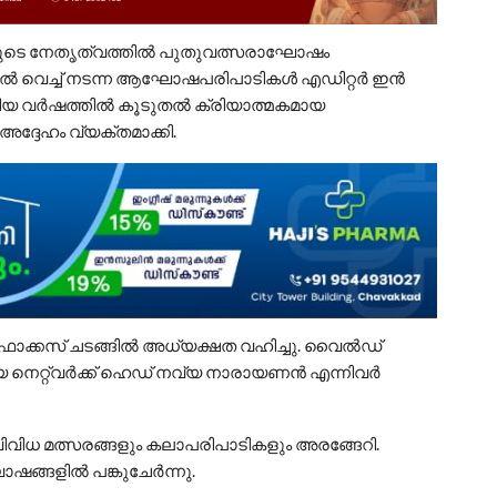
ാരുടെ നേതൃത്വത്തിൽ പുതുവത്സരാഘോഷം
ിൽ വെച്ച് നടന്ന ആഘോഷപരിപാടികൾ എഡിറ്റർ ഇൻ
ുതിയ വർഷത്തിൽ കൂടുതൽ ക്രിയാത്മകമായ
അദ്ദേഹം വ്യക്തമാക്കി.
ഐഫോക്കസ് ചടങ്ങിൽ അധ്യക്ഷത വഹിച്ചു. വൈൽഡ്
നെറ്റ്‌വർക്ക് ഹെഡ് നവ്യ നാരായണൻ എന്നിവർ
വിവിധ മത്സരങ്ങളും കലാപരിപാടികളും അരങ്ങേറി.
ങ്ങളിൽ പങ്കുചേർന്നു.