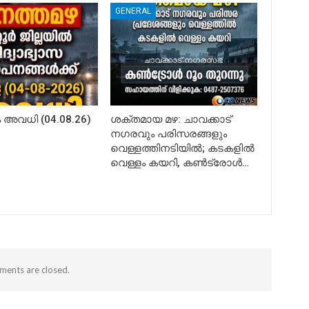
GENERAL
അവധി (04.08.26)
ശക്തമായ മഴ: ചാവക്കാട്
നഗരവും പരിസരങ്ങളും
വെള്ളത്തിനടിയിൽ; കടകളിൽ
വെള്ളം കയറി, കൺട്രോൾ…
ents are closed.