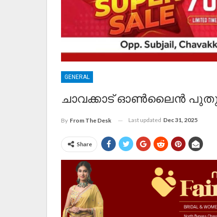
GENERAL
ചാവക്കാട് ഓൺലൈൻ പുതുവ
Last updated
Dec 31, 2025
By
From The Desk
Share