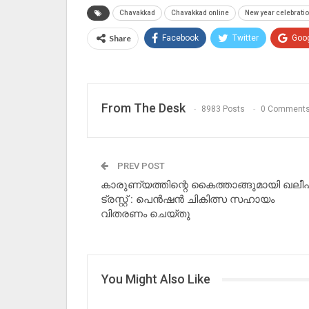
Chavakkad
Chavakkad online
New year celebrati
Share
Facebook
Twitter
Goo
From The Desk
8983 Posts
0 Comment
PREV POST
കാരുണ്യത്തിന്റെ കൈത്താങ്ങുമായി ഖല
ട്രസ്റ്റ് : പെൻഷൻ ചികിത്സ സഹായം
വിതരണം ചെയ്തു
You Might Also Like