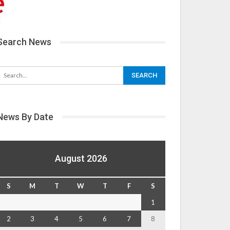
Search News
News By Date
August 2026
S
M
T
W
T
F
S
1
2
3
4
5
6
7
8