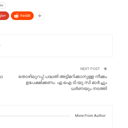
ons
gle+
ReddIt
s
NEXT POST
ീഫ
​തൊഴിലുറപ്പ് പദ്ധതി അട്ടിമറിക്കാനുള്ള നീക്കം
ഉപേക്ഷിക്കണം: എ.ഐ.ടി.യു.സി മാർച്ചും
ധർണയും നടത്തി
More From Author