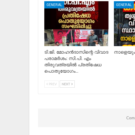
GENERAL
GENERAL
ടി.ജി. മോഹൻദാസിന്റെ വിവാദ
നാളെയും 
പരാമർശം: സി.പി. എം
തിരുവത്രയിൽ പ്രതിഷേധ
പൊതുയോഗം…
PREV
NEXT
Comm