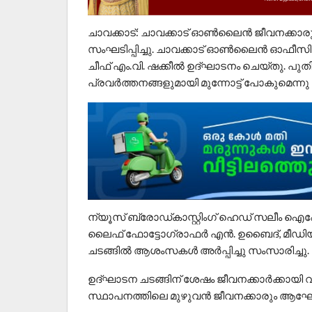
​ചാവക്കാട്: ചാവക്കാട് ഓൺലൈൻ ജീവനക്ക
സംഘടിപ്പിച്ചു. ചാവക്കാട് ഓൺലൈൻ ഓഫീസ
ചീഫ് എം.വി. ഷക്കീൽ ഉദ്ഘാടനം ചെയ്തു. പ
പ്രവർത്തനങ്ങളുമായി മുന്നോട്ട് പോകുമെന്നു 
​ന്യൂസ് ബ്രോഡ്‌കാസ്റ്റിംഗ് ഹെഡ് സലീം 
ലൈഫ് ഫോട്ടോഗ്രാഫർ എൻ. ഉബൈദ്, മീഡിയ 
ചടങ്ങിൽ ആശംസകൾ അർപ്പിച്ചു സംസാരിച്ചു.
​ഉദ്ഘാടന ചടങ്ങിന് ശേഷം ജീവനക്കാർക്കായി 
സ്ഥാപനത്തിലെ മുഴുവൻ ജീവനക്കാരും ആഘോഷ