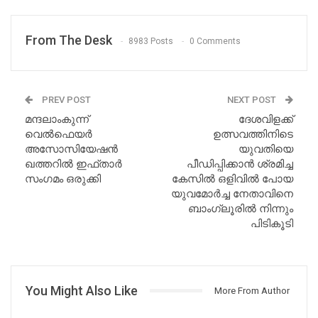
From The Desk
8983 Posts
0 Comments
PREV POST
NEXT POST
മന്ദലാംകുന്ന്
ദേശവിളക്ക്
വെൽഫെയർ
ഉത്സവത്തിനിടെ
അസോസിയേഷൻ
യുവതിയെ
ഖത്തറിൽ ഇഫ്താർ
പീഡിപ്പിക്കാന്‍ ശ്രമിച്ച
സംഗമം ഒരുക്കി
കേസില്‍ ഒളിവിൽ പോയ
യുവമോർച്ച നേതാവിനെ
ബാംഗ്ലൂരിൽ നിന്നും
പിടികൂടി
You Might Also Like
More From Author