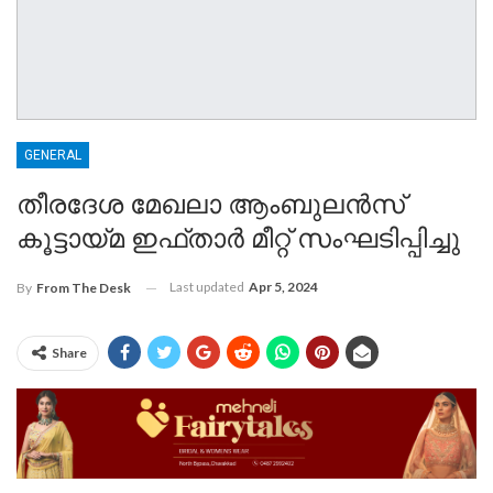
GENERAL
തീരദേശ മേഖലാ ആംബുലൻസ്
കൂട്ടായ്മ ഇഫ്താർ മീറ്റ് സംഘടിപ്പിച്ചു
Last updated
Apr 5, 2024
By
From The Desk
Share