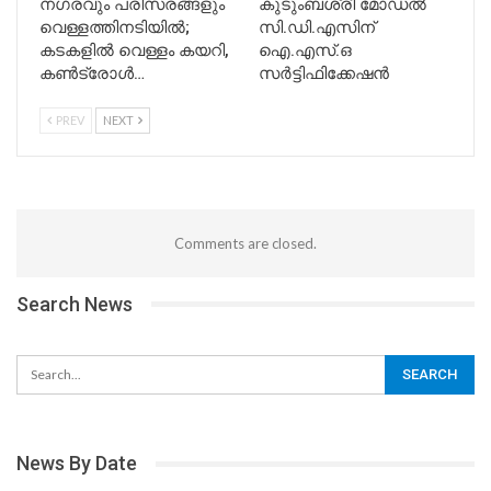
നഗരവും പരിസരങ്ങളും
കുടുംബശ്രീ മോഡൽ
വെള്ളത്തിനടിയിൽ;
സി.ഡി.എസിന്
കടകളിൽ വെള്ളം കയറി,
ഐ.എസ്.ഒ
കൺട്രോൾ…
സർട്ടിഫിക്കേഷൻ
PREV
NEXT
Comments are closed.
Search News
News By Date