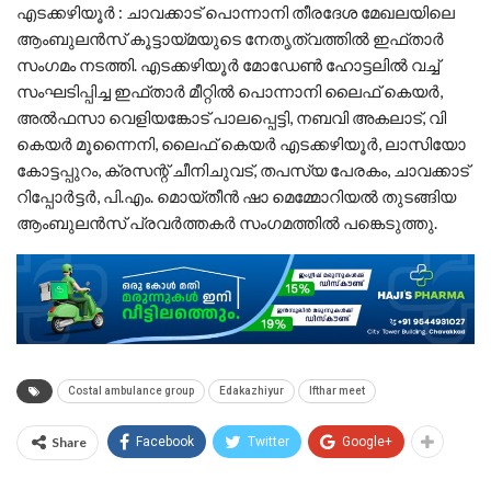
എടക്കഴിയൂർ : ചാവക്കാട് പൊന്നാനി തീരദേശ മേഖലയിലെ
ആംബുലൻസ് കൂട്ടായ്മയുടെ നേതൃത്വത്തിൽ ഇഫ്താർ
സംഗമം നടത്തി. എടക്കഴിയൂർ മോഡേൺ ഹോട്ടലിൽ വച്ച്
സംഘടിപ്പിച്ച ഇഫ്താർ മീറ്റിൽ പൊന്നാനി ലൈഫ് കെയർ,
അൽഫസാ വെളിയങ്കോട് പാലപ്പെട്ടി, നബവി അകലാട്, വി
കെയർ മൂന്നൈനി, ലൈഫ് കെയർ എടക്കഴിയൂർ, ലാസിയോ
കോട്ടപ്പുറം, ക്രസന്റ് ചീനിചുവട്, തപസ്യ പേരകം, ചാവക്കാട്
റിപ്പോർട്ടർ, പി.എം. മൊയ്തീൻ ഷാ മെമ്മോറിയൽ തുടങ്ങിയ
ആംബുലൻസ് പ്രവർത്തകർ സംഗമത്തിൽ പങ്കെടുത്തു.
Costal ambulance group
Edakazhiyur
Ifthar meet
Share
Facebook
Twitter
Google+