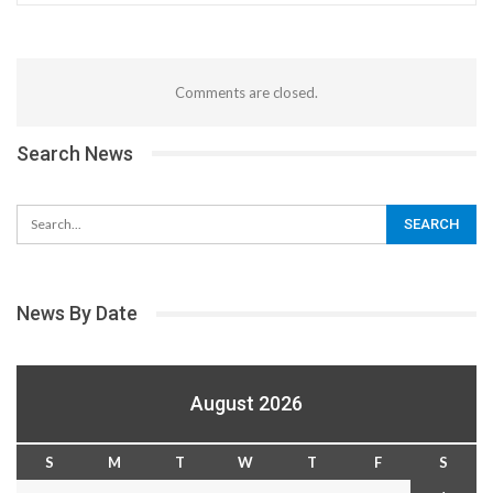
Comments are closed.
Search News
News By Date
August 2026
S
M
T
W
T
F
S