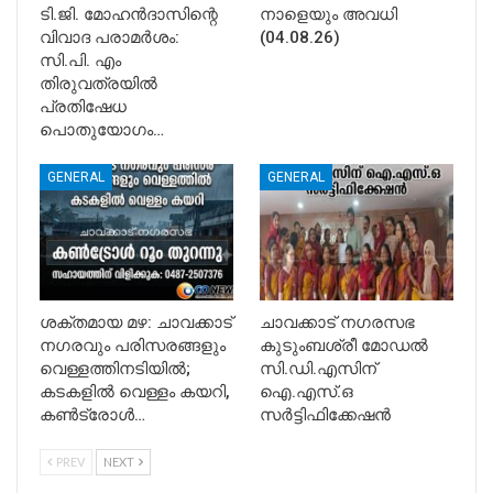
ടി.ജി. മോഹൻദാസിന്റെ
നാളെയും അവധി
വിവാദ പരാമർശം:
(04.08.26)
സി.പി. എം
തിരുവത്രയിൽ
പ്രതിഷേധ
പൊതുയോഗം…
GENERAL
GENERAL
ശക്തമായ മഴ: ചാവക്കാട്
ചാവക്കാട് നഗരസഭ
നഗരവും പരിസരങ്ങളും
കുടുംബശ്രീ മോഡൽ
വെള്ളത്തിനടിയിൽ;
സി.ഡി.എസിന്
കടകളിൽ വെള്ളം കയറി,
ഐ.എസ്.ഒ
കൺട്രോൾ…
സർട്ടിഫിക്കേഷൻ
PREV
NEXT