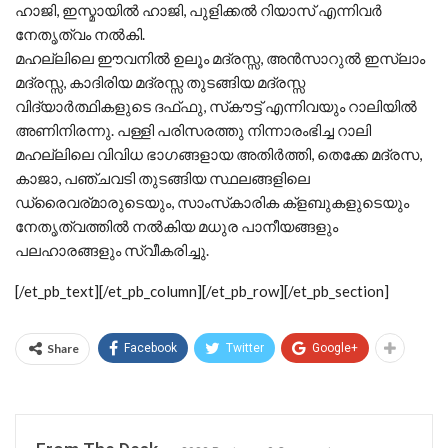
ഹാജി, ഇസ്മായിൽ ഹാജി, പുളിക്കൽ റിയാസ് എന്നിവർ
നേതൃത്വം നൽകി.
മഹല്ലിലെ ഈവനിൽ ഉലൂം മദ്രസ്സ, അൻസാറുൽ ഇസ്ലാം
മദ്രസ്സ, കാദിരിയ മദ്രസ്സ തുടങ്ങിയ മദ്രസ്സ
വിദ്യാർത്ഥികളുടെ ദഫ്ഫു, സ്‌കൗട്ട് എന്നിവയും റാലിയിൽ
അണിനിരന്നു. പള്ളി പരിസരത്തു നിന്നാരംഭിച്ച റാലി
മഹല്ലിലെ വിവിധ ഭാഗങ്ങളായ അതിർത്തി, തെക്കേ മദ്രസ,
കാജാ, പഞ്ചവടി തുടങ്ങിയ സ്ഥലങ്ങളിലെ
ഡ്രൈവര്മാരുടെയും, സാംസ്‌കാരിക ക്ളബുകളുടെയും
നേതൃത്വത്തിൽ നൽകിയ മധുര പാനീയങ്ങളും
പലഹാരങ്ങളും സ്വീകരിച്ചു.
[/et_pb_text][/et_pb_column][/et_pb_row][/et_pb_section]
Share
Facebook
Twitter
Google+