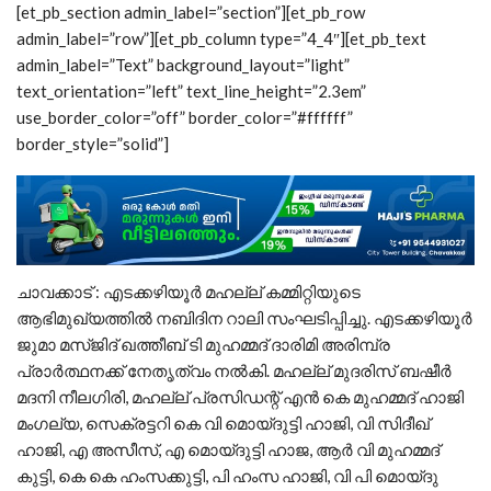
[et_pb_section admin_label=”section”][et_pb_row
admin_label=”row”][et_pb_column type=”4_4″][et_pb_text
admin_label=”Text” background_layout=”light”
text_orientation=”left” text_line_height=”2.3em”
use_border_color=”off” border_color=”#ffffff”
border_style=”solid”]
ചാവക്കാട് : എടക്കഴിയൂർ മഹല്ല് കമ്മിറ്റിയുടെ
ആഭിമുഖ്യത്തിൽ നബിദിന റാലി സംഘടിപ്പിച്ചു. എടക്കഴിയൂർ
ജുമാ മസ്ജിദ് ഖത്തീബ് ടി മുഹമ്മദ് ദാരിമി അരിമ്പ്ര
പ്രാർത്ഥനക്ക് നേതൃത്വം നൽകി. മഹല്ല് മുദരിസ് ബഷീർ
മദനി നീലഗിരി, മഹല്ല് പ്രസിഡന്റ് എൻ കെ മുഹമ്മദ് ഹാജി
മംഗല്യ, സെക്രട്ടറി കെ വി മൊയ്‌ദുട്ടി ഹാജി, വി സിദീഖ്
ഹാജി, എ അസീസ്, എ മൊയ്‌ദുട്ടി ഹാജ, ആർ വി മുഹമ്മദ്
കുട്ടി, കെ കെ ഹംസക്കുട്ടി, പി ഹംസ ഹാജി, വി പി മൊയ്‌ദു