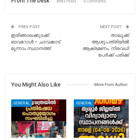
From The Desk
8983 Posts
0 Comments
PREV POST
NEXT POST
ഇരിങ്ങാലക്കുടക്ക്
താലൂക്ക്
ഓവറോൾ – ചാവക്കാട്
ആശുപത്രിയിൽ
മൂന്നാം സ്ഥാനത്ത്
ആക്രമണം. നിരവധി
പേർക്ക് പരിക്ക്
You Might Also Like
More From Author
GENERAL
GENERAL