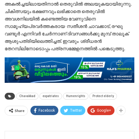
അകല്‍ച്ചയിലായതിനാല്‍ തെരുവില്‍ അലയുകയായിരുന്നു.
ചികിത്സയും ഭക്ഷണവും ലഭിക്കാതെ തെരുവില്‍
അവശനിലയില്‍ കണ്ടെത്തിയ വേണുവിനെ
സാമൂഹ്യപ്രവര്‍ത്തകരായ സതീശന്‍ ചാവക്കാട്, രഘു
വണ്ടൂര്‍ എന്നിവര്‍ ചേര്‍ന്നാണ് ദിവസങ്ങള്‍ക്കു മുമ്പ് താലൂക്
ആശുപത്രിയിലെത്തിച്ചത്. ഇവരും ശ്രീധരന്‍
തേറമ്പിലിനോടൊപ്പം പത്രസമ്മേളനത്തില്‍ പങ്കെടുത്തു.
Chavakkad
expatriates
Humenrights
Protect elderly
Share
Facebook
Twitter
Google+