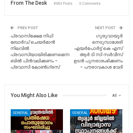
From The Desk
8983 Posts
0 Comments
PREV POST
NEXT POST
പ്രവാസിക്ഷേമ നിധി
ഗുരുവായൂർ
ബോർഡ് ചെയർമാൻ
നെടുമ്പാശേരി
നിലവിൽ
എയർപോർട്ട് കെ എസ്
പ്രവാസിയായിരിക്കണമെന്ന
ആർ ടി സി സർവീസ്
ബിൽ പിൻവലിക്കണം –
ഉടൻ പുനരാരംഭിക്കണം
പ്രവാസി കോൺഗ്രസ്
– പൗരാവകാശ വേദി
You Might Also Like
All
GENERAL
GENERAL