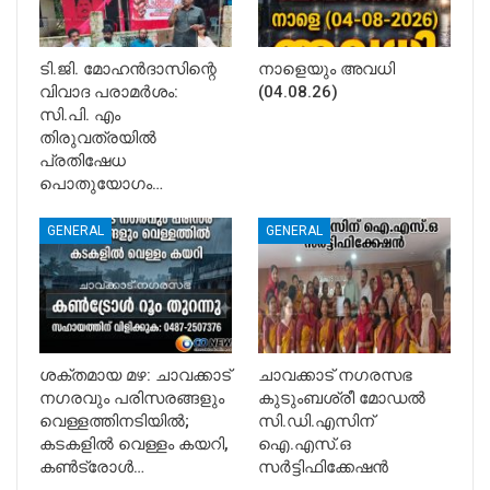
ടി.ജി. മോഹൻദാസിന്റെ
നാളെയും അവധി
വിവാദ പരാമർശം:
(04.08.26)
സി.പി. എം
തിരുവത്രയിൽ
പ്രതിഷേധ
പൊതുയോഗം…
GENERAL
GENERAL
ശക്തമായ മഴ: ചാവക്കാട്
ചാവക്കാട് നഗരസഭ
നഗരവും പരിസരങ്ങളും
കുടുംബശ്രീ മോഡൽ
വെള്ളത്തിനടിയിൽ;
സി.ഡി.എസിന്
കടകളിൽ വെള്ളം കയറി,
ഐ.എസ്.ഒ
കൺട്രോൾ…
സർട്ടിഫിക്കേഷൻ