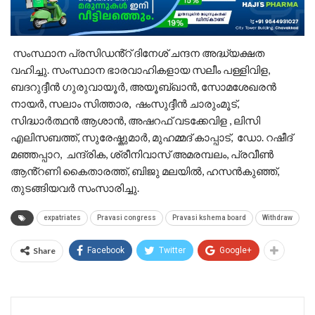
സംസ്ഥാന പ്രസിഡൻ്റ് ദിനേശ് ചന്ദന അദ്ധ്യക്ഷത
വഹിച്ചു. സംസ്ഥാന ഭാരവാഹികളായ സലീം പള്ളിവിള,
ബദറുദ്ദീൻ ഗുരുവായൂർ, അയൂബ്ഖാൻ, സോമശേഖരൻ
നായർ, സലാം സിത്താര, ഷംസുദ്ദീൻ ചാരുംമൂട്,
സിദ്ധാർത്ഥൻ ആശാൻ, അഷറഫ് വടക്കേവിള , ലിസി
എലിസബത്ത്, സുരേഷ്കുമാർ, മുഹമ്മദ് കാപ്പാട്, ഡോ. റഷീദ്
മഞ്ഞപ്പാറ, ചന്ദ്രിക, ശ്രീനിവാസ് അമരമ്പലം, പ്രവീൺ
ആൻ്റണി കൈതാരത്ത്, ബിജു മലയിൽ, ഹസൻകുഞ്ഞ്,
തുടങ്ങിയവർ സംസാരിച്ചു.
expatriates
Pravasi congress
Pravasi kshema board
Withdraw
Share
Facebook
Twitter
Google+