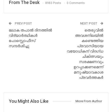
From The Desk
8983 Posts
0 Comments
PREV POST
NEXT POST
ലോക തപാൽ ദിനത്തിൽ
തെരുവിൽ
വിദ്യാർത്ഥികൾ
അവശനിലയിൽ
പോസ്റ്റൊഫീസ്
കണ്ടെത്തിയ
സന്ദർശിച്ചു
പ്രവാസിയായ
വയോധികന് വിദഗ്ധ
ചികിത്സയും
സരക്ഷണവും
ഉറപ്പാക്കണമെന്ന്
മനുഷ്യാവകാശ
പ്രവര്‍ത്തകര്‍
You Might Also Like
More From Author