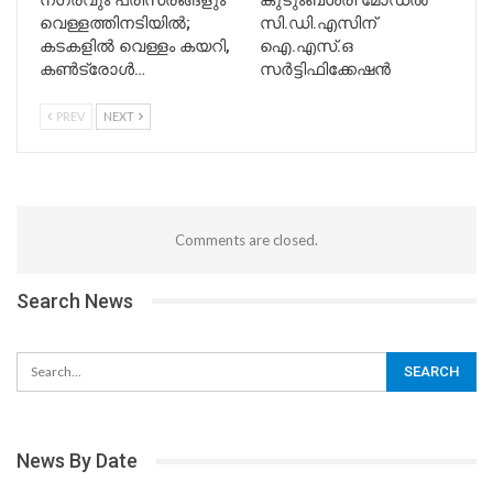
വെള്ളത്തിനടിയിൽ;
സി.ഡി.എസിന്
കടകളിൽ വെള്ളം കയറി,
ഐ.എസ്.ഒ
കൺട്രോൾ…
സർട്ടിഫിക്കേഷൻ
PREV
NEXT
Comments are closed.
Search News
News By Date