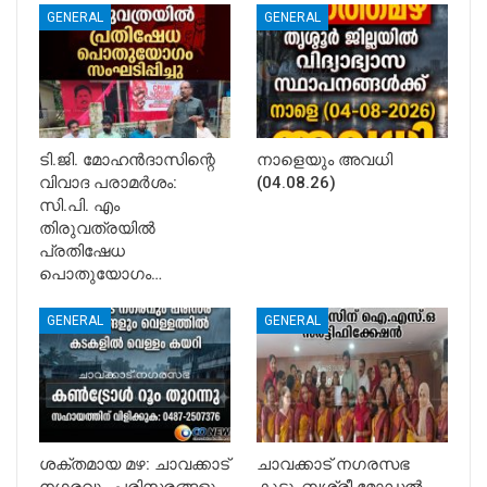
GENERAL
GENERAL
ടി.ജി. മോഹൻദാസിന്റെ
നാളെയും അവധി
വിവാദ പരാമർശം:
(04.08.26)
സി.പി. എം
തിരുവത്രയിൽ
പ്രതിഷേധ
പൊതുയോഗം…
GENERAL
GENERAL
ശക്തമായ മഴ: ചാവക്കാട്
ചാവക്കാട് നഗരസഭ
നഗരവും പരിസരങ്ങളും
കുടുംബശ്രീ മോഡൽ