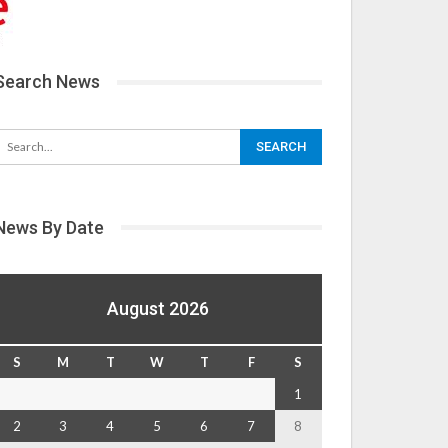
Search News
News By Date
August 2026
S
M
T
W
T
F
S
1
2
3
4
5
6
7
8