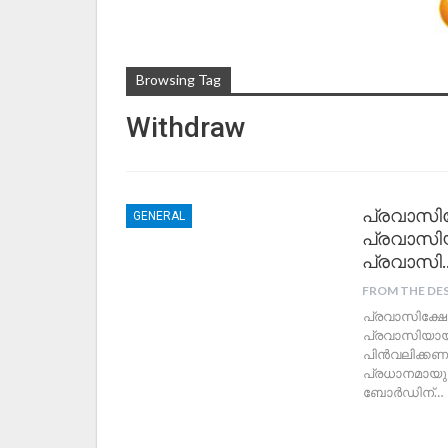
Browsing Tag
Withdraw
പ്രവാസി
GENERAL
പ്രവാസി
പ്രവാസി
FROM THE DE
പ്രവാസിക്ഷ
പ്രവാസിയായ
പിൻവലിക്കണമെ
പ്രധാനമായും 
ബോർഡിന്
…