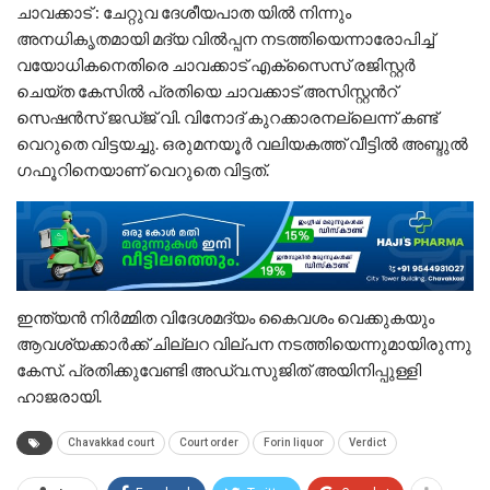
ചാവക്കാട് : ചേറ്റുവ ദേശീയപാത യിൽ നിന്നും
അനധികൃതമായി മദ്യ വിൽപ്പന നടത്തിയെന്നാരോപിച്ച്
വയോധികനെതിരെ ചാവക്കാട് എക്സൈസ് രജിസ്റ്റർ
ചെയ്ത കേസിൽ പ്രതിയെ ചാവക്കാട് അസിസ്റ്റൻറ്
സെഷൻസ് ജഡ്ജ് വി. വിനോദ് കുറക്കാരനല്ലെന്ന് കണ്ട്
വെറുതെ വിട്ടയച്ചു. ഒരുമനയൂർ വലിയകത്ത് വീട്ടിൽ അബ്ദുൽ
ഗഫൂറിനെയാണ് വെറുതെ വിട്ടത്.
ഇന്ത്യൻ നിർമ്മിത വിദേശമദ്യം കൈവശം വെക്കുകയും
ആവശ്യക്കാർക്ക് ചില്ലറ വില്പന നടത്തിയെന്നുമായിരുന്നു
കേസ്. പ്രതിക്കുവേണ്ടി അഡ്വ.സുജിത് അയിനിപ്പുള്ളി
ഹാജരായി.
Chavakkad court
Court order
Forin liquor
Verdict