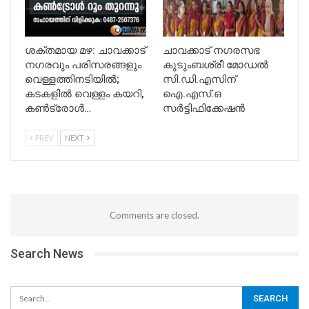
ശക്തമായ മഴ: ചാവക്കാട്
ചാവക്കാട് നഗരസഭ
നഗരവും പരിസരങ്ങളും
കുടുംബശ്രീ മോഡൽ
വെള്ളത്തിനടിയിൽ;
സി.ഡി.എസിന്
കടകളിൽ വെള്ളം കയറി,
ഐ.എസ്.ഒ
കൺട്രോൾ…
സർട്ടിഫിക്കേഷൻ
PREV
NEXT
Comments are closed.
Search News