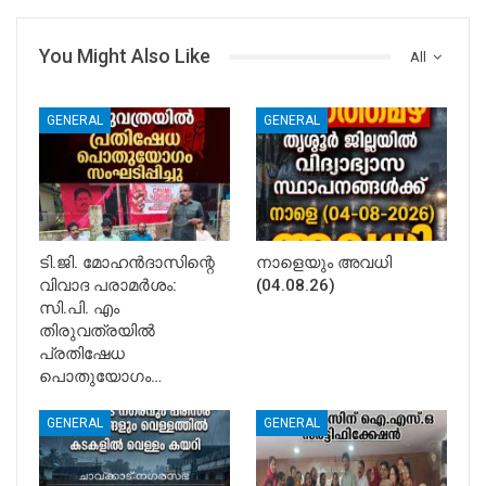
You Might Also Like
All
GENERAL
GENERAL
ടി.ജി. മോഹൻദാസിന്റെ
നാളെയും അവധി
വിവാദ പരാമർശം:
(04.08.26)
സി.പി. എം
തിരുവത്രയിൽ
പ്രതിഷേധ
പൊതുയോഗം…
GENERAL
GENERAL