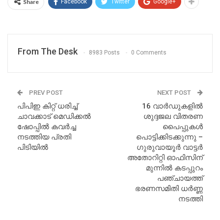
Share
Facebook
Twitter
Google+
From The Desk
8983 Posts
0 Comments
PREV POST
NEXT POST
പിപിഇ കിറ്റ് ധരിച്ച്
16 വാർഡുകളിൽ
ചാവക്കാട് മെഡിക്കല്‍
ശുദ്ദജല വിതരണ
ഷോപ്പിൽ കവർച്ച
പൈപ്പുകൾ
നടത്തിയ പ്രതി
പൊട്ടിക്കിടക്കുന്നു –
പിടിയില്‍
ഗുരുവായൂർ വാട്ടർ
അതോറിറ്റി ഓഫിസിന്
മുന്നിൽ കടപ്പുറം
പഞ്ചായത്ത്
ഭരണസമിതി ധർണ്ണ
നടത്തി