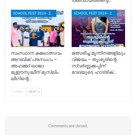
പഞ്ചായത്തിന്റെ…
SCHOOL FEST 2024 - 2025
SCHOOL FEST 2024 - 2025
സംസ്ഥാന കലോത്സവം
മത്സരിച്ച മൂന്നിനങ്ങളിലും
അറബിക് പ്രസംഗം –
വിജയം – തൃശൂരിന്റെ
അഹമ്മദ് ഖാജാ
സ്വർണ്ണക്കപ്പിന്
മുഈനുദ്ധീന് മുസ്‌ലിം
വേദയുടെ ഹാട്രിക്…
ലീഗിന്റെ…
PREV
NEXT
Comments are closed.