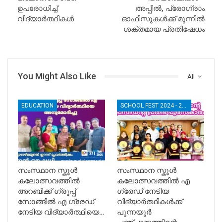
ഉപരോധിച്ച്
അപ്പീൽ, പ്രോഗ്രാം
വിദ്യാർത്ഥികൾ
ഓഫീസുകൾക്ക് മുന്നിൽ
ശക്തമായ പ്രതിഷേധം
You Might Also Like
All
EDUCATION
SCHOOL FEST 2024 - 2025
സംസ്ഥാന സ്കൂൾ
സംസ്ഥാന സ്കൂൾ
കലോത്സവത്തിൽ
കലോത്സവത്തിൽ എ
അറബിക്ക് ഗ്രൂപ്പ്
ഗ്രേഡ് നേടിയ
സോങ്ങിൽ എ ഗ്രേഡ്
വിദ്യാർത്ഥികൾക്ക്
നേടിയ വിദ്യാർത്ഥിയെ…
പുന്നയൂർ