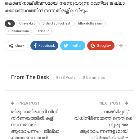
കൊണ്ട് നാല് ദിവസമായി നടന്നുവരുന്ന റവന്യു ജില്ലാ
കലോത്സവത്തിന് ഇന്ന് തിരശ്ശീല വീഴും.
Chavakkad
District school fest
Jillakalothsavam
Kunnamkulam
Thrissur
Share
Facebook
Twitter
Google+
From The Desk
8983 Posts
0 Comments
PREV POST
NEXT POST
തിരുവാതിരക്കളി വിധി
വഞ്ചിപ്പാട്ട്
നിർണയത്തിൽ കളി
വിധിനിർണയത്തിനെതിരെ
നടന്നതായി
ഗുരുതര
ആരോപണം – ജില്ലാ
ആരോപണങ്ങളുമായി
കലോത്സവ വേദി
വിദ്യാർഥികൾ –