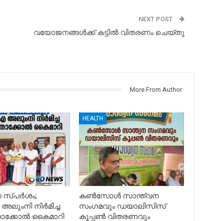
NEXT POST
വയോജനങ്ങൾക്ക് കട്ടിൽ വിതരണം ചെയ്തു
More From Author
HEALTH
ന സ്പർശം;
കൺസോൾ സാന്ത്വന
ുംനി നിർമിച്ച
സംഗമവും ഡയാലിസിസ്
 താക്കോൽ കൈമാറി
കൂപ്പൺ വിതരണവും