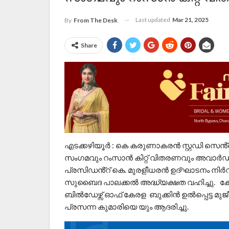
Last updated
Mar 21, 2025
By
From The Desk
Share
എടക്കഴിയൂർ : കെ കരുണാകരൻ സ്റ്റഡി സെൻ്റ
സംഗമവും റംസാൻ കിറ്റ് വിതരണവും അവാർഡ് 
പ്രസിഡൻ്റ് കെ. മുരളീധരൻ ഉദ്ഘാടനം നിർവ
സുബൈദ പാലക്കൽ അദ്ധ്യക്ഷത വഹിച്ചു. കോ
ബിൽഡേഴ്സ് ഓഫ് കേരള ബുക്കിൻ ഉൽപ്പെട്ട മു
പ്രസന്ന കുമാരിയെ യും ആദരിച്ചു.