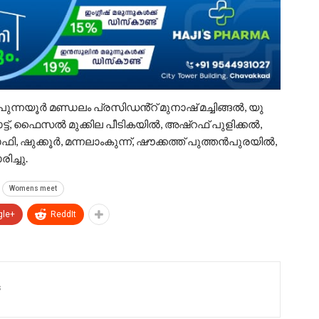
, പുന്നയൂർ മണ്ഡലം പ്രസിഡൻ്റ് മുനാഷ് മച്ചിങ്ങൽ, യു
്ട്, ഫൈസൽ മുക്കില പീടികയിൽ, അഷ്റഫ് പുളിക്കൽ,
 ഷുക്കൂർ, മന്നലാംകുന്ന്, ഷൗക്കത്ത് പുത്തൻപുരയിൽ,
ച്ചു.
Womens meet
gle+
ReddIt
s