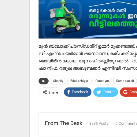
മുൻ ബ്ലോക്ക് പ്രസിഡൻ്റ് ഉമ്മർ മുക്കണ്ടത്ത്
ഡി എഫ് ചെയർമാൻ ഷാനവാസ്, കരീം കരിപ്പോട
മൊയ്തീൻ കോയ, യൂസഫ് തണ്ണിതുറക്കൽ, റാഫി,
ഷാ നിഫ്, റജുല അബൂബക്കർ എന്നിവർ സംസാരി
Charity
Edakazhiyur
Punnayur
Ramadan kit
Share
Facebook
Twitter
Goo
From The Desk
8983 Posts
0 Comment