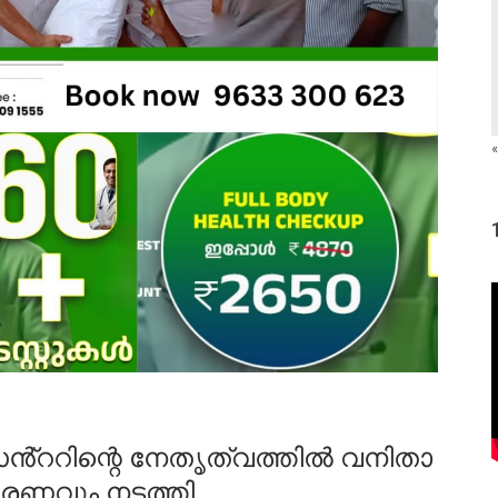
«
ൻ്ററിന്റെ നേതൃത്വത്തിൽ വനിതാ
തരണവും നടത്തി