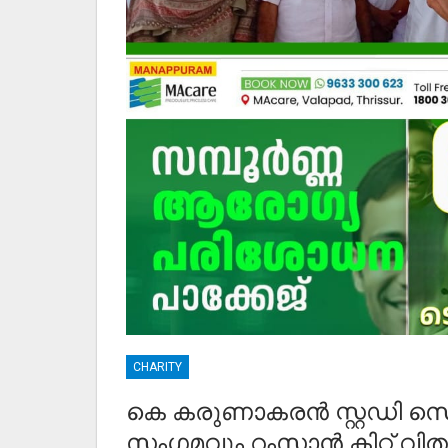
CHARITY
കെ കരുണാകരൻ സ്റ്റഡി സെ
സംഗമവും റംസാൻ കിറ്റ് വി