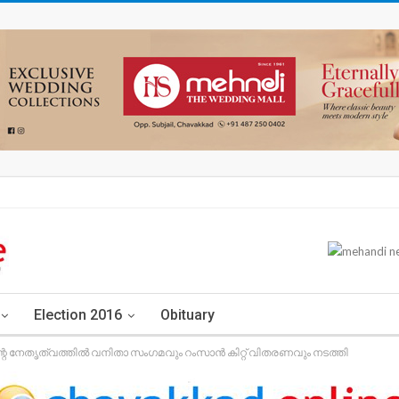
Election 2016
Obituary
റെ നേതൃത്വത്തിൽ വനിതാ സംഗമവും റംസാൻ കിറ്റ് വിതരണവും നടത്തി