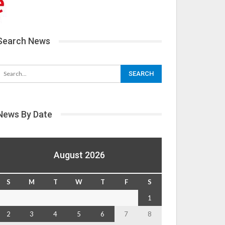
Search News
News By Date
August 2026
S
M
T
W
T
F
S
1
2
3
4
5
6
7
8