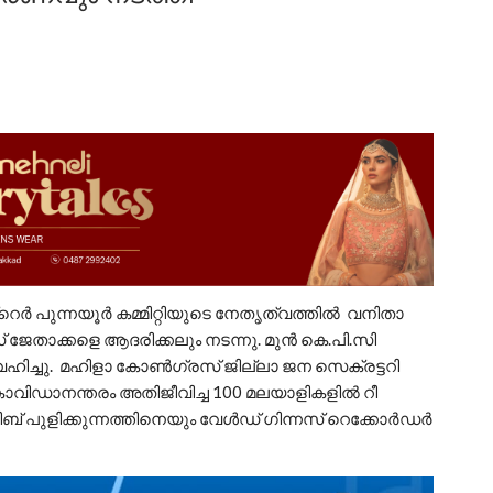
െർ പുന്നയൂർ കമ്മിറ്റിയുടെ നേതൃത്വത്തിൽ വനിതാ
ജേതാക്കളെ ആദരിക്കലും നടന്നു. മുൻ കെ.പി.സി
ഹിച്ചു. മഹിളാ കോൺഗ്രസ് ജില്ലാ ജന സെക്രട്ടറി
വിഡാനന്തരം അതിജീവിച്ച 100 മലയാളികളിൽ റീ
ജീബ് പുളിക്കുന്നത്തിനെയും വേൾഡ് ഗിന്നസ് റെക്കോർഡർ