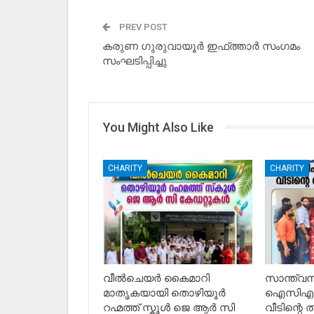
PREV POST
കരുണ ഗുരുവായൂർ ഇഫ്ത്താർ സംഗമം
സംഘടിപ്പിച്ചു
You Might Also Like
CHARITY
CHARITY
വീൽചെയർ കൈമാറി
സാന്ത്വ
മാതൃകയായി തൊഴിയൂർ
ഐസിഎ അല
റഹ്മത്ത് സ്കൂൾ ജെ ആർ സി
വീടിന്റെ