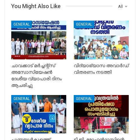
You Might Also Like
All
GENERAL
GENERAL
ചാവക്കാട് മർച്ചന്റ്സ്
വിദ്യാഭ്യാസ അവാർഡ്
അസോസിയേഷൻ
വിതരണം നടത്തി
ദേശീയ വ്യാപാരി ദിനം
ആചരിച്ചു
GENERAL
GENERAL
പുന്നയൂർകുളത്ത്
ടി.ജി. മോഹൻദാസിന്റെ