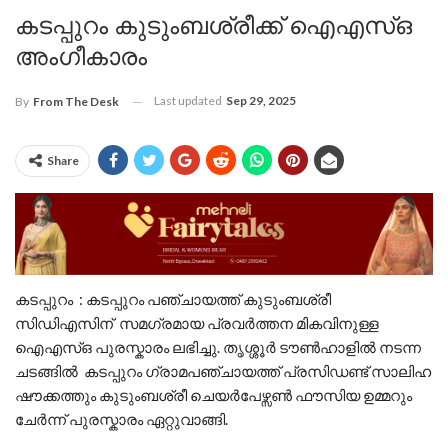
കടപ്പുറം കുടുംബശ്രീക്ക് ഐഎസ്ഒ
അംഗീകാരം
Last updated
Sep 29, 2025
By
From The Desk
Share
കടപ്പുറം : കടപ്പുറം പഞ്ചായത്ത് കുടുംബശ്രീ
സിഡിഎസിന് സമഗ്രമായ പ്രവർത്തന മികവിനുള്ള
ഐഎസ്ഒ പുരസ്കാരം ലഭിച്ചു. തൃശ്ശൂർ ടൗൺഹാളിൽ നടന്ന
ചടങ്ങിൽ കടപ്പുറം ഗ്രാമപഞ്ചായത്ത് പ്രസിഡണ്ട് സാലിഹ
ഷൗക്കത്തും കുടുംബശ്രീ ചെയർപേഴ്സൺ ഫൗസിയ ഉമ്മറും
ചേർന്ന് പുരസ്കാരം ഏറ്റുവാങ്ങി.