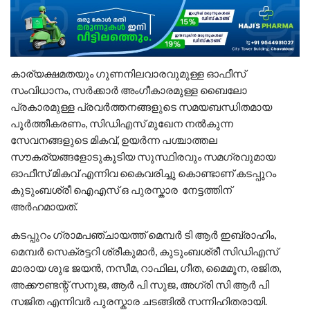
കാര്യക്ഷമതയും ഗുണനിലവാരവുമുള്ള ഓഫീസ്
സംവിധാനം, സർക്കാർ അംഗീകാരമുള്ള ബൈലോ
പ്രകാരമുള്ള പ്രവർത്തനങ്ങളുടെ സമയബന്ധിതമായ
പൂർത്തീകരണം, സിഡിഎസ് മുഖേന നൽകുന്ന
സേവനങ്ങളുടെ മികവ്, ഉയർന്ന പശ്ചാത്തല
സൗകര്യങ്ങളോടുകൂടിയ സുസ്ഥിരവും സമഗ്രവുമായ
ഓഫീസ് മികവ് എന്നിവ കൈവരിച്ചു കൊണ്ടാണ് കടപ്പുറം
കുടുംബശ്രീ ഐഎസ് ഒ പുരസ്കാര നേട്ടത്തിന്
അർഹമായത്.
കടപ്പുറം ഗ്രാമപഞ്ചായത്ത് മെമ്പർ ടി ആർ ഇബ്രാഹിം,
മെമ്പർ സെക്രട്ടറി ശ്രീകുമാർ, കുടുംബശ്രീ സിഡിഎസ്
മാരായ ശുഭ ജയൻ, നസീമ, റാഫില, ഗീത, മൈമൂന, രജിത,
അക്കൗണ്ടന്റ് സനുജ, ആർ പി സുജ, അഗ്രി സി ആർ പി
സജിത എന്നിവർ പുരസ്കാര ചടങ്ങിൽ സന്നിഹിതരായി.