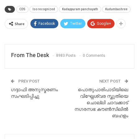
CDS
Iso recognized
Kadappuram panchayath
Kudumbashree
Share
Facebook
Twitter
Google+
From The Desk
8983 Posts
0 Comments
PREV POST
NEXT POST
ഗദ്ദാഫി അനുസ്മരണം
പൊതുപാരിപാടിയിലെ
സംഘടിപ്പിച്ചു
വിഘ്നേശ്വര സ്തുതിയെ
ചൊല്ലി ചാവക്കാട്
നഗരസഭ കൗൺസിലിൽ
ബഹളം