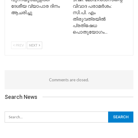
ദേശീയ വ്യാപാര ദിനം
വിവാദ പരാമർശം:
ആചരിച്ചു
സി.പി. എം
തിരുവത്രയിൽ
പ്രതിഷേധ
പൊതുയോഗം…
PREV
NEXT
Comments are closed.
Search News