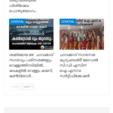
തിരുവത്രയിൽ
പ്രതിഷേധ
പൊതുയോഗം…
GENERAL
GENERAL
ശക്തമായ മഴ: ചാവക്കാട്
ചാവക്കാട് നഗരസഭ
നഗരവും പരിസരങ്ങളും
കുടുംബശ്രീ മോഡൽ
വെള്ളത്തിനടിയിൽ;
സി.ഡി.എസിന്
കടകളിൽ വെള്ളം കയറി,
ഐ.എസ്.ഒ
കൺട്രോൾ…
സർട്ടിഫിക്കേഷൻ
PREV
NEXT