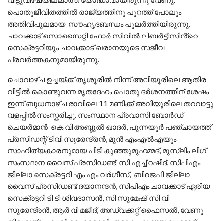
വിട്ടുവീഴ്ചയില്ലാത്ത യോദ്ധാവായിരുന്നു വേണു.
പൊതുജീവിതത്തിൽ രാജ്യത്തിനു പുറത്ത് പോലും
അതിവിപുലമായ സൗഹൃദബന്ധം പുലർത്തിയിരുന്നു.
ചാവക്കാട് സൊസൈറ്റി ഫോർ സിവിൽ ലിബർട്ടീസിൻ്റെ
സെക്രട്ടറിയും ചാവക്കാട് ഖരാനയുടെ സജീവ
പ്രവർത്തകനുമായിരുന്നു.
ചൊവാഴ്ച ഉച്ചയ്ക്ക് തൃശൂരിൽ നിന്ന് അവിയൂരിലെ ആതിര
വീട്ടിൽ കൊണ്ടുവന്ന മൃതദേഹം പൊതു ദർശനത്തിന് ശേഷം
ഇന്ന് ബുധനാഴ്ച രാവിലെ 11 മണിക്ക് അവിയൂരിലെ തറവാട്ടു
വളപ്പിൽ സംസ്കരിച്ചു. സംസ്ഥാന പ്രവാസി ബോർഡ്
ചെയർമാൻ കെ വി അബ്ദുൽ ഖാദർ, പുന്നയൂർ പഞ്ചായത്ത്‌
പ്രസിഡന്റ് ടിവി സുരേന്ദ്രൻ, മുൻ എംഎൽഎയും
സാഹിത്യകാരനുമായ പിടി കുഞ്ഞുമുഹമ്മദ്, മുസ്ലിം ലീഗ്
സംസ്ഥാന വൈസ് പ്രസിഡണ്ട് സി എച്ച് റഷീദ്, സിപിഎം
ജില്ലാ സെക്രട്ടറി എം എം വർഗീസ്, ബിജെപി ജില്ലാ
വൈസ് പ്രസിഡണ്ട് ദയാനന്ദൻ, സിപിഎം ചാവക്കാട് ഏരിയ
സെക്രട്ടറി ടി ടി ശിവദാസൻ, സി സുമേഷ്, സി വി
സുരേന്ദ്രൻ, ആർ വി മജീദ്, അഡ്വക്കറ്റ് ഫൈസൽ, വേണു