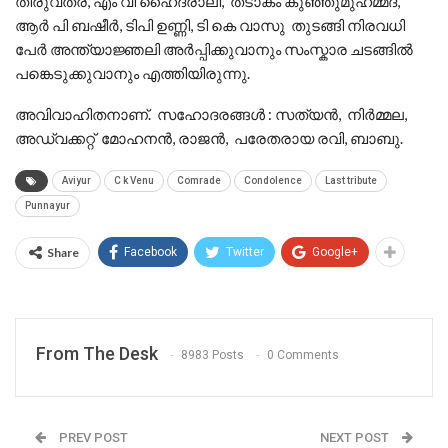
തിരുവത്ര, എം വി ഹൈദരാലി, തടാകം കുഞ്ഞുമുഹമ്മദ്,
ആർ പി ബഷീർ, ടിപി ഉണ്ണി, ടി കെ വാസു തുടങ്ങി നിരവധി
പേർ അന്ത്യാജ്ഞലി അർപ്പിക്കുവാനും സംസ്കാര ചടങ്ങിൽ
പങ്കെടുക്കുവാനും എത്തിയിരുന്നു.
അവിവാഹിതനാണ്. സഹോദരങ്ങൾ : സത്യൻ, നിർമ്മല,
അഡ്വക്കറ്റ് മോഹനൻ, രാജൻ, പരേതരായ രവി, ബാബു.
Aviyur
C k Venu
Comrade
Condolence
Last tribute
Punnayur
Share
Facebook
Twitter
Google+
From The Desk
8983 Posts
0 Comments
PREV POST
NEXT POST