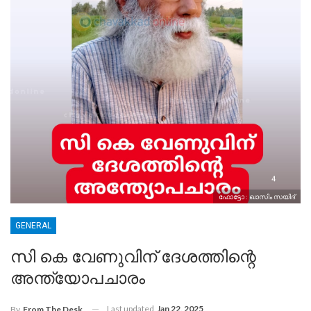
ഫോട്ടോ : ഖാസിം സയിദ്
GENERAL
സി കെ വേണുവിന് ദേശത്തിന്റെ
അന്ത്യോപചാരം
Last updated
Jan 22, 2025
By
From The Desk