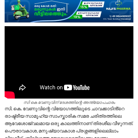
സി കെ വേണുവിന് ദേശത്തിന്റെ അന്ത്യോപചാരം
സി. കെ. വേണുവിന്റെ വിയോഗത്തിലൂടെ ചാവക്കാടിൻ്റെ
രാഷ്ട്രീയ സാമൂഹ്യ സാംസ്കാരിക സമര ചരിത്രത്തിലെ
ആവേശോജ്വലമായ ഒരു കാലത്തിനാണ്‌ തിരശീല വീഴുന്നത്.
പൌരാവകാശ, മനുഷ്യാവകാശ പ്രശ്നങ്ങളിലെല്ലാം