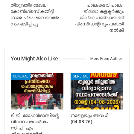
തിരുവത്ര മേഖല
പാലംകടവ്‌ പാലം;
കോൺഗ്രസ് കമ്മിറ്റി
ജില്ലാ കളക്ടർക്കും
സമര പ്രചരണ യാത്ര
ജില്ലാ പഞ്ചായത്ത്
സംഘടിപ്പിച്ചു
പ്രസിഡന്റിനും പരാതി
നൽകി
You Might Also Like
More From Author
GENERAL
GENERAL
ടി.ജി. മോഹൻദാസിന്റെ
നാളെയും അവധി
വിവാദ പരാമർശം:
(04.08.26)
സി.പി. എം