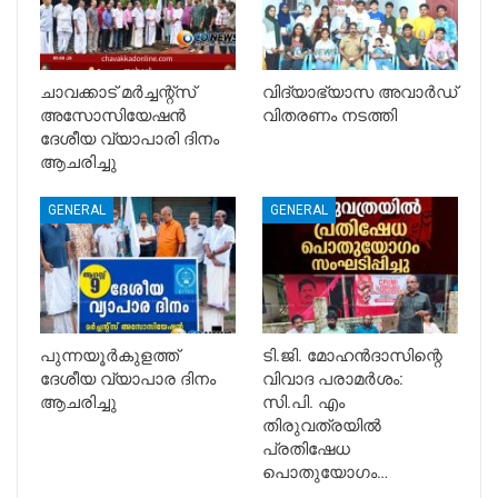
ചാവക്കാട് മർച്ചന്റ്സ്
വിദ്യാഭ്യാസ അവാർഡ്
അസോസിയേഷൻ
വിതരണം നടത്തി
ദേശീയ വ്യാപാരി ദിനം
ആചരിച്ചു
GENERAL
GENERAL
പുന്നയൂർകുളത്ത്
ടി.ജി. മോഹൻദാസിന്റെ
ദേശീയ വ്യാപാര ദിനം
വിവാദ പരാമർശം:
ആചരിച്ചു
സി.പി. എം
തിരുവത്രയിൽ
പ്രതിഷേധ
പൊതുയോഗം…