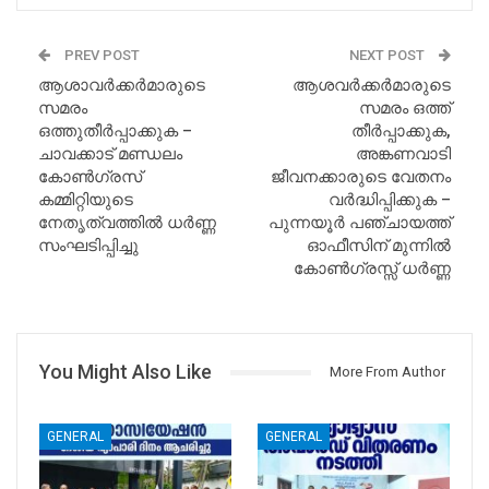
PREV POST
NEXT POST
ആശാവർക്കർമാരുടെ
ആശവർക്കർമാരുടെ
സമരം
സമരം ഒത്ത്
ഒത്തുതീർപ്പാക്കുക –
തീർപ്പാക്കുക,
ചാവക്കാട് മണ്ഡലം
അങ്കണവാടി
കോൺഗ്രസ്
ജീവനക്കാരുടെ വേതനം
കമ്മിറ്റിയുടെ
വർദ്ധിപ്പിക്കുക –
നേതൃത്വത്തിൽ ധർണ്ണ
പുന്നയൂർ പഞ്ചായത്ത്
സംഘടിപ്പിച്ചു
ഓഫീസിന് മുന്നിൽ
കോൺഗ്രസ്സ് ധർണ്ണ
You Might Also Like
More From Author
GENERAL
GENERAL