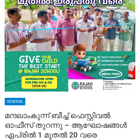
GENERAL
മന്ദലാംകുന്ന് ബീച്ച് ഫെസ്റ്റിവൽ
ഓഫീസ് തുറന്നു – ആഘോഷങ്ങൾ
ഏപ്രിൽ 1 മുതൽ 20 വരെ