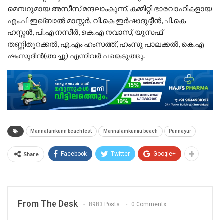
മെമ്പറുമായ അസീസ് മന്ദലാംകുന്ന്, കമ്മിറ്റി ഭാരവാഹികളായ
എം.പി ഇഖ്ബാൽ മാസ്റ്റർ, വി.കെ ഇർഷാദുദ്ദീൻ, പി.കെ
ഹസ്സൻ, പി.എ നസീർ, കെ.എ നവാസ്, യൂസഫ്
തണ്ണിതുറക്കൽ, എ.എം ഹംസത്ത്, ഹംസു പാലക്കൽ, കെ.എ
ഷംസുദീൻ(താച്ചു) എന്നിവർ പങ്കെടുത്തു.
Mannalamkunn beach fest
Mannalamkunnu beach
Punnayur
Share
Facebook
Twitter
Google+
From The Desk
8983 Posts
0 Comments