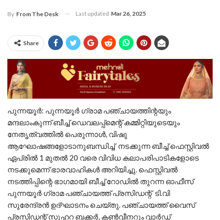
Last updated
Mar 26, 2025
By
From The Desk
Share
പുന്നയൂർ: പുന്നയൂർ ഗ്രാമ പഞ്ചായത്തിന്റയും
മന്ദലാംകുന്ന് ബീച്ച് ഡെവലപ്പ്‌മെന്റ് കമ്മിറ്റിയുടെയും
നേതൃത്വത്തിൽ പെരുന്നാൾ, വിഷു
ആഘോഷങ്ങളോടാനുബന്ധിച്ച് നടക്കുന്ന ബീച്ച് ഫെസ്റ്റിവൽ
ഏപ്രിൽ 1 മുതൽ 20 വരെ വിവിധ കലാപരിപാടികളോടെ
നടക്കുമെന്ന് ഭാരവാഹികൾ അറിയിച്ചു. ഫെസ്റ്റിവൽ
നടത്തിപ്പിന്റെ ഭാഗമായി ബീച്ച് റോഡിൽ തുറന്ന ഓഫീസ്
പുന്നയൂർ ഗ്രാമ പഞ്ചായത്ത് പ്രസിഡന്റ് ടി.വി
സുരേന്ദ്രൻ ഉദ്ഘാടനം ചെയ്തു. പഞ്ചായത്ത് വൈസ്
പ്രസിഡന്റ് സുഹറ ബക്കർ, കൺവീനറും വാർഡ്