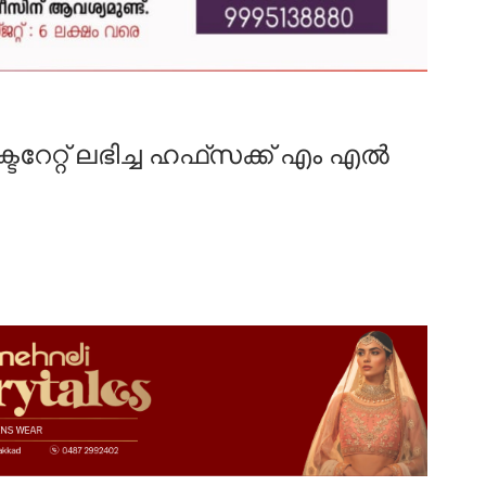
േറ്റ് ലഭിച്ച ഹഫ്‌സക്ക് എം എൽ