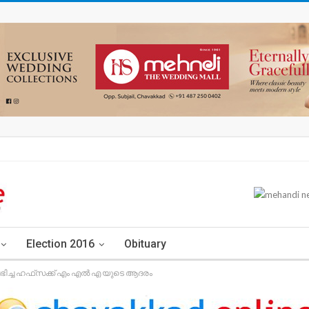
Election 2016
Obituary
ലഭിച്ച ഹഫ്‌സക്ക് എം എൽ എ യുടെ ആദരം