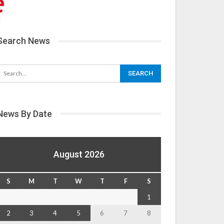
Search News
News By Date
August 2026
S
M
T
W
T
F
S
1
2
3
4
5
6
7
8