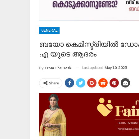
GENERAL
ബയോ കെമിസ്ട്രിയിൽ ഡോക്ടറ
എ യുടെ ആദരം
Last updated
May 10, 2025
By
From The Desk
Share