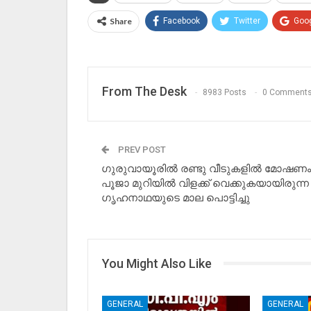
Share
Facebook
Twitter
Goo
From The Desk
8983 Posts
0 Comment
PREV POST
ഗുരുവായൂരിൽ രണ്ടു വീടുകളിൽ മോഷണം
പൂജാ മുറിയിൽ വിളക്ക് വെക്കുകയായിരുന്ന
ഗൃഹനാഥയുടെ മാല പൊട്ടിച്ചു
You Might Also Like
GENERAL
GENERAL