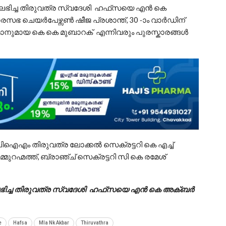
റ് ലഭിച്ച തിരുവത്ര സ്വദേശി ഹഫ്‌സയെ എൻ കെ
സഭ ചെയർപേഴ്സൺ ഷീജ പ്രശാന്ത്, 30 -ാം വാർഡിന്
നുമായ കെ കെ മുബാറക് എന്നിവരും പുരസ്കാരങ്ങൾ
ിഐഎം തിരുവത്ര ലോക്കൽ സെക്രട്ടറി കെ എച്ച്
ഹ്മത്ത്, ബ്രാഞ്ച് സെക്രട്ടറി സി കെ രമേശ്‌
് ലഭിച്ച തിരുവത്ര സ്വദേശി ഹഫ്‌സയെ എൻ കെ അക്ബർ
e
Hafsa
Mla Nk Akbar
Thiruvathra