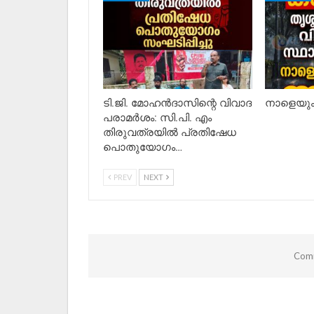
ടി.ജി. മോഹൻദാസിന്റെ വിവാദ
നാളെയും 
പരാമർശം: സി.പി. എം
തിരുവത്രയിൽ പ്രതിഷേധ
പൊതുയോഗം…
PREV
NEXT
Comm