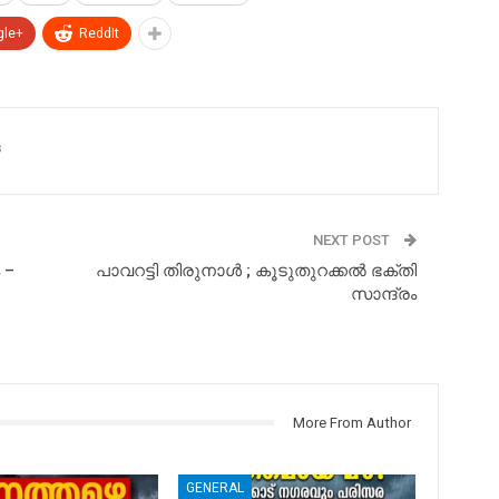
gle+
ReddIt
s
NEXT POST
 –
പാവറട്ടി തിരുനാൾ ; കൂടുതുറക്കൽ ഭക്തി
സാന്ദ്രം
More From Author
GENERAL