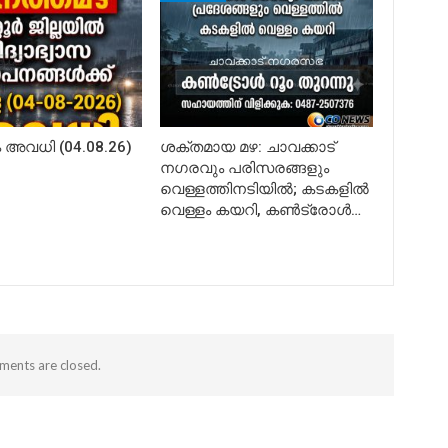
അവധി (04.08.26)
ശക്തമായ മഴ: ചാവക്കാട്
നഗരവും പരിസരങ്ങളും
വെള്ളത്തിനടിയിൽ; കടകളിൽ
വെള്ളം കയറി, കൺട്രോൾ…
ents are closed.