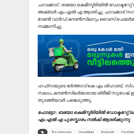
ചാവക്കാട് : ബയോ കെമിസ്ട്രിയിൽ ഡോക്ടറേറ്
അക്ബർ എം എൽ എ ആദരിച്ചു. ചാവക്കാട് നഗര
വേണ്ടി വാർഡ്‌ കൗൺസിലറും വൈസ് ചെയർമാ
സമ്മാനിച്ചു.
ഹഫ്‌സയുടെ ഭർത്താവ് കെ എം ശിഹാബ്, സിപ
സലാം, കൗൺസിലർമാരായ ശ്രീജി സുഭാഷ്, ഉമ്മുറ
തുടങ്ങിയവർ പങ്കെടുത്തു.
ഫോട്ടോ : ബയോ കെമിസ്ട്രിയിൽ ഡോക്ടറേറ്റ
എം എൽ എ പുരസ്കാരം നൽകി ആദരിക്കുന്നു
Bio chemistry
Chavakkad
Doctorate
Facilitat