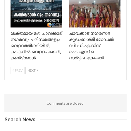
ശക്തമായ മഴ: ചാവക്കാട്
ചാവക്കാട് നഗരസഭ
നഗരവും പരിസരങ്ങളും
കുടുംബശ്രീ മോഡൽ
വെള്ളത്തിനടിയിൽ;
സി.ഡി.എസിന്
കടകളിൽ വെള്ളം കയറി,
ഐ.എസ്.ഒ
കൺട്രോൾ…
സർട്ടിഫിക്കേഷൻ
PREV
NEXT
Comments are closed.
Search News