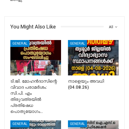
You Might Also Like
All
GENERAL
GENERAL
ടി.ജി. മോഹൻദാസിന്റെ
നാളെയും അവധി
വിവാദ പരാമർശം:
(04.08.26)
സി.പി. എം
തിരുവത്രയിൽ
പ്രതിഷേധ
പൊതുയോഗം…
GENERAL
GENERAL