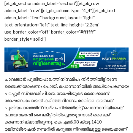
[et_pb_section admin_label=”section”][et_pb_row
admin_label=”row”][et_pb_column type=”4_4″][et_pb_text
admin_label=”Text” background_layout=”light”
text_orientation=”left” text_line_height=”2.2em”
use_border_color=”off” border_color=”#ffffff”
border_style=”solid”]
ചാവക്കാട്: പുതിയപാലത്തിന് സമീപം നിര്‍ത്തിയിട്ടിരുന്ന
ബൈക്ക് മോഷണം പോയി. പൊന്നാനിയില്‍ അധ്യാപകനായ
പറപ്പൂര്‍ സ്വദേശി പി.ജെ. ജോഷിയുടെ ബൈക്കാണ്
മോഷണം പോയത്. കഴിഞ്ഞ ദിവസം രാവിലെ ബൈക്ക്
പുതിയപാലത്തിന് സമീപം നിര്‍ത്തിയിട്ട് പൊന്നാനിയിലേക്ക്
പോയ ജോഷി വൈകീട്ട് തിരിച്ചെത്തുമ്പോള്‍ ബൈക്ക്
കാണാനില്ലായിരുന്നു. കെ.എല്‍.08 ക്യു.1410
രജിസ്‌ട്രേഷന്‍ നമ്പറില്‍ കറുത്ത നിറത്തിലുള്ള ബൈക്കാണ്