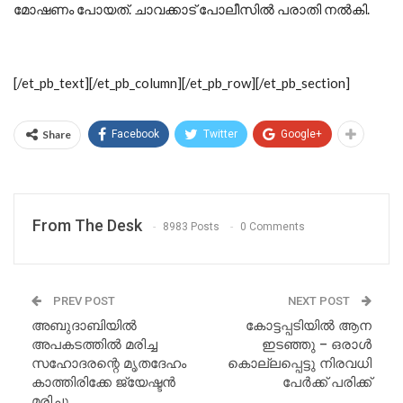
മോഷണം പോയത്. ചാവക്കാട് പോലീസില്‍ പരാതി നല്‍കി.
[/et_pb_text][/et_pb_column][/et_pb_row][/et_pb_section]
Share
Facebook
Twitter
Google+
From The Desk
8983 Posts
0 Comments
PREV POST
NEXT POST
അബുദാബിയിൽ
കോട്ടപ്പടിയിൽ ആന
അപകടത്തിൽ മരിച്ച
ഇടഞ്ഞു – ഒരാൾ
സഹോദരന്റെ മൃതദേഹം
കൊല്ലപ്പെട്ടു നിരവധി
കാത്തിരിക്കേ ജ്യേഷ്ടൻ
പേർക്ക് പരിക്ക്
മരിച്ചു