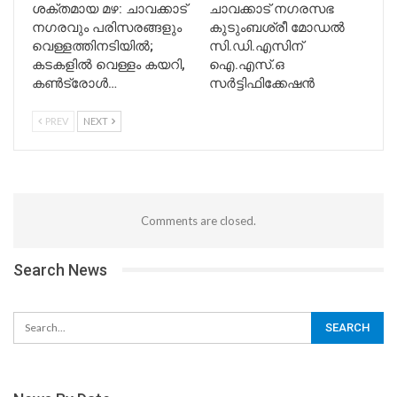
ശക്തമായ മഴ: ചാവക്കാട്
ചാവക്കാട് നഗരസഭ
നഗരവും പരിസരങ്ങളും
കുടുംബശ്രീ മോഡൽ
വെള്ളത്തിനടിയിൽ;
സി.ഡി.എസിന്
കടകളിൽ വെള്ളം കയറി,
ഐ.എസ്.ഒ
കൺട്രോൾ…
സർട്ടിഫിക്കേഷൻ
PREV
NEXT
Comments are closed.
Search News