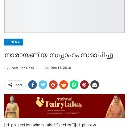
GENERAL
നാരായണീയ സപ്താഹം സമാപിച്ചു
On
Dec 14, 2016
By
From The Desk
Share
[et_pb_section admin_label=”section”][et_pb_row