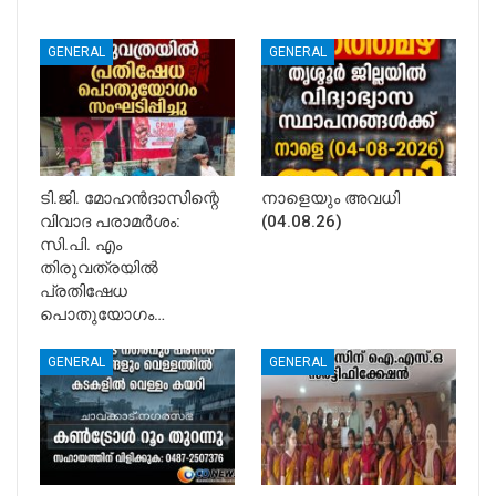
GENERAL
GENERAL
ടി.ജി. മോഹൻദാസിന്റെ
നാളെയും അവധി
വിവാദ പരാമർശം:
(04.08.26)
സി.പി. എം
തിരുവത്രയിൽ
പ്രതിഷേധ
പൊതുയോഗം…
GENERAL
GENERAL