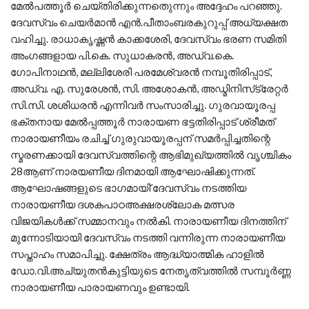
മേല്‍പത്തൂര്‍ ചെയ്തിരിക്കുന്നതെുന്നും അദ്ദേഹം പറഞ്ഞു.
ദേവസ്വം ചെയര്‍മാന്‍ എന്‍.പീതാംബരകുറുപ്പ് അധ്യക്ഷത
വഹിച്ചു. രാധാകൃഷ്ണന്‍ കാക്കശേരി, ദേവസ്വം ഭരണ സമിതി
അംഗങ്ങളായ പി.കെ. സുധാകരന്‍, അഡ്വ.കെ.
ഗോപിനാഥന്‍, മല്ലിശേരി പരമേശ്വരന്‍ നമ്പൂതിരിപ്പാട്,
അഡ്വ. എ. സുരേശന്‍, സി. അശോകന്‍, അഡ്മിനിസ്‌ട്രേറ്റര്‍
സി.സി. ശശിധരന്‍ എന്നിവര്‍ സംസാരിച്ചു. ഗുരവായൂരപ്പ
ഭക്തനായ മേല്‍പ്പത്തൂര്‍ നാരായണ ഭട്ടതിരിപ്പാട് ശ്രീമത്
നാരായണീയം രചിച്ച് ഗുരുവായൂരപ്പന് സമര്‍പ്പിച്ചതിന്റെ
സ്മരണക്കായി ദേവസ്വത്തിന്റെ ആഭിമുഖ്യത്തില്‍ വൃശ്ചികം
28ആണ് നാരയണീയ ദിനമായി ആഘോഷിക്കുന്നത്.
ആഘോഷങ്ങളുടെ ഭാഗമായി് ദേവസ്വം നടത്തിയ
നാരായണീയ ദശകപാഠഅക്ഷരശ്ലോക മത്സര
വിജയികള്‍ക്ക് സമ്മാനവും നല്‍കി. നാരായണീയ ദിനത്തിന്
മുന്നോടിയായി ദേവസ്വം നടത്തി വന്നിരുന്ന നാരായണീയ
സപ്താഹം സമാപിച്ചു. ക്ഷേത്രം ആദ്ധ്യാത്മിക ഹാളില്‍
ഡോ.വി.അച്യുതന്‍കുട്ടിയുടെ നേതൃത്വത്തില്‍ സമ്പൂര്‍ണ്ണ
നാരായണീയ പാരായണവും ഉണ്ടായി.