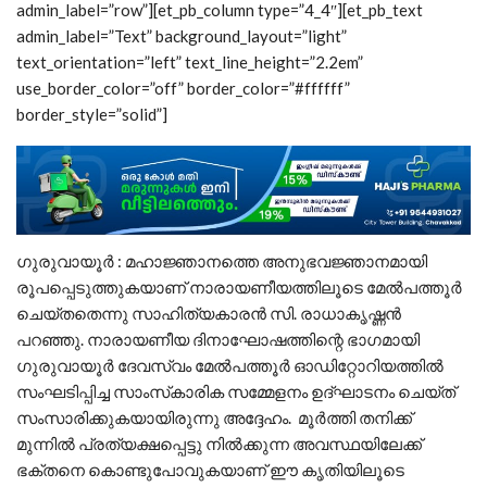
admin_label=”row”][et_pb_column type=”4_4″][et_pb_text
admin_label=”Text” background_layout=”light”
text_orientation=”left” text_line_height=”2.2em”
use_border_color=”off” border_color=”#ffffff”
border_style=”solid”]
ഗുരുവായൂര്‍ : മഹാജ്ഞാനത്തെ അനുഭവജ്ഞാനമായി
രൂപപ്പെടുത്തുകയാണ് നാരായണീയത്തിലൂടെ മേല്‍പത്തൂര്‍
ചെയ്തതെന്നു സാഹിത്യകാരന്‍ സി. രാധാകൃഷ്ണന്‍
പറഞ്ഞു. നാരായണീയ ദിനാഘോഷത്തിന്റെ ഭാഗമായി
ഗുരുവായൂര്‍ ദേവസ്വം മേല്‍പത്തൂര്‍ ഓഡിറ്റോറിയത്തില്‍
സംഘടിപ്പിച്ച സാംസ്‌കാരിക സമ്മേളനം ഉദ്ഘാടനം ചെയ്ത്
സംസാരിക്കുകയായിരുന്നു അദ്ദേഹം. മൂര്‍ത്തി തനിക്ക്
മുന്നില്‍ പ്രത്യക്ഷപ്പെട്ടു നില്‍ക്കുന്ന അവസ്ഥയിലേക്ക്
ഭക്തനെ കൊണ്ടുപോവുകയാണ് ഈ കൃതിയിലൂടെ