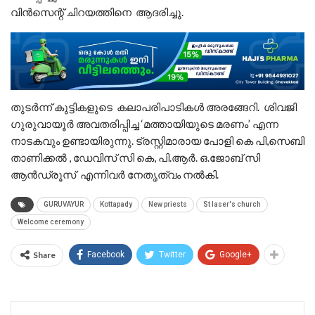
വിൻസെന്റ് ചിറയത്തിനെ ആദരിച്ചു.
തുടർന്ന് കുട്ടികളുടെ കലാപരിപാടികൾ അരങ്ങേറി. ശിവജി
ഗുരുവായൂർ അവതരിപ്പിച്ച ‘മത്തായിയുടെ മരണം’ എന്ന
നാടകവും ഉണ്ടായിരുന്നു. ട്രസ്റ്റിമാരായ പോളി കെ പി,സെബി
താണിക്കൽ , ഡേവിസ് സി കെ, പി.ആർ. ഒ.ജോബ് സി
ആൻഡ്രൂസ് എന്നിവർ നേതൃത്വം നൽകി.
GURUVAYUR
Kottapady
New priests
St laser's church
Welcome ceremony
Share
Facebook
Twitter
Google+