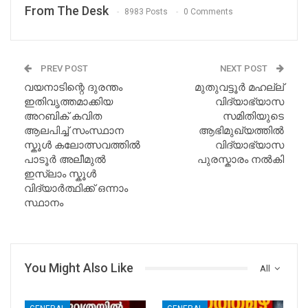
From The Desk
8983 Posts
0 Comments
PREV POST
NEXT POST
വയനാടിന്റെ ദുരന്തം
മുതുവട്ടൂർ മഹല്ല്
ഇതിവൃത്തമാക്കിയ
വിദ്യാഭ്യാസ
അറബിക് കവിത
സമിതിയുടെ
ആലപിച്ച് സംസ്ഥാന
ആഭിമുഖ്യത്തിൽ
സ്കൂൾ കലോത്സവത്തിൽ
വിദ്യാഭ്യാസ
പാടൂർ അലീമുൽ
പുരസ്കാരം നൽകി
ഇസ്‌ലാം സ്കൂൾ
വിദ്യാർത്ഥിക്ക് ഒന്നാം
സ്ഥാനം
You Might Also Like
All