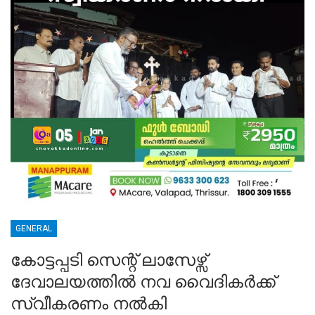
GENERAL
കോട്ടപ്പടി സെന്റ് ലാസേഴ്സ്
ദേവാലയത്തിൽ നവ വൈദികർക്ക്
സ്വീകരണം നൽകി