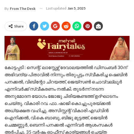
Last updated
Jan 5, 2025
By
From The Desk
Share
കോട്ടപ്പടി : സെന്റ്. ലാസ്സേഴ്സ് ദേവാലയത്തിൽ ഡിസംബർ 30ന്
അഭിവന്ദ്യ പിതാവിൽ നിന്നും തിരുപ്പട്ടം സ്വീകരിച്ച ഷെബിൻ
പനക്കൽ, വിബിന്റോ ചിറയത്ത്, ജെയ്സൺ ചൊവ്വല്ലൂർ
എന്നിവർക്ക് സ്വീകരണം നൽകി. തുടർന്ന് നടന്ന
അനുമോദന യോഗം ജോജു ചിരിയങ്കണ്ടത്ത് ഉദ്ഘാടനം
ചെയ്തു. വികാരി റവ. ഫാ. ഷാജി കൊച്ചുപുരയ്ക്കൽ
അധ്യക്ഷത വഹിച്ചു. അസിസ്റ്റന്റ് വികാരി എഡ്വിൻ
ഐനിക്കൽ, വി.കെ ബാബു, ബിജു മുട്ടത്ത്, ജെയിൻ
ചെമ്മണ്ണൂർ, ബെന്നി പനക്കൽ എന്നിവർ ആശംസകൾ
അർപ്പിച്ചു. 35 വർഷം ഓഫീസ് കാര്യങ്ങൾ ചെയ്ത