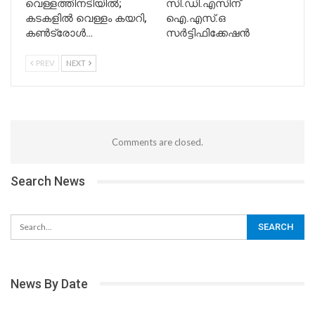
വെള്ളത്തിനടിയിൽ;
സി.ഡി.എസിന്
കടകളിൽ വെള്ളം കയറി,
ഐ.എസ്.ഒ
കൺട്രോൾ…
സർട്ടിഫിക്കേഷൻ
PREV
NEXT
Comments are closed.
Search News
News By Date