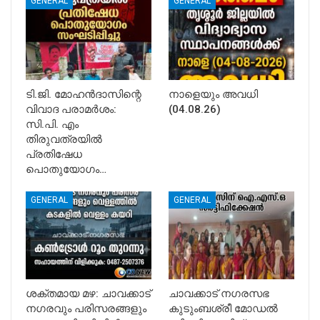
GENERAL
GENERAL
ടി.ജി. മോഹൻദാസിന്റെ
നാളെയും അവധി
വിവാദ പരാമർശം:
(04.08.26)
സി.പി. എം
തിരുവത്രയിൽ
പ്രതിഷേധ
പൊതുയോഗം…
GENERAL
GENERAL
ശക്തമായ മഴ: ചാവക്കാട്
ചാവക്കാട് നഗരസഭ
നഗരവും പരിസരങ്ങളും
കുടുംബശ്രീ മോഡൽ