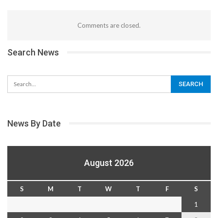
Comments are closed.
Search News
News By Date
August 2026
S
M
T
W
T
F
S
1