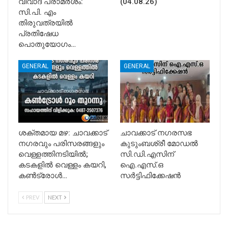
വിവാദ പരാമർശം:
(04.08.26)
സി.പി. എം
തിരുവത്രയിൽ
പ്രതിഷേധ
പൊതുയോഗം…
GENERAL
GENERAL
ശക്തമായ മഴ: ചാവക്കാട്
ചാവക്കാട് നഗരസഭ
നഗരവും പരിസരങ്ങളും
കുടുംബശ്രീ മോഡൽ
വെള്ളത്തിനടിയിൽ;
സി.ഡി.എസിന്
കടകളിൽ വെള്ളം കയറി,
ഐ.എസ്.ഒ
കൺട്രോൾ…
സർട്ടിഫിക്കേഷൻ
PREV
NEXT