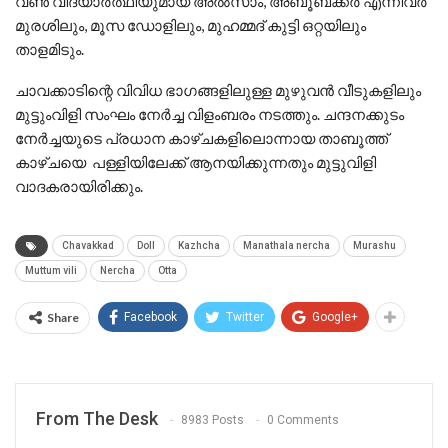
വൺ വിദ്യാർത്ഥിയുമായ അൽസാം, അബൂബക്കർ എന്നിവര്‍
മുരശിലും, മൂസ ഡോളിലും, മുഹമ്മദ്‌ കുട്ടി ഒറ്റയിലും
താളമിടും.
ചാവക്കാടിന്റെ വിവിധ ഭാഗങ്ങളിലുള്ള മുഴുവന്‍ വീടുകളിലും
മുട്ടുംവിളി സംഘം നേര്‍ച്ച വിളംബരം നടത്തും. ചന്ദനക്കുടം
നേര്‍ച്ചയുടെ പ്രധാന കാഴ്ചകളിലൊന്നായ താബൂത്ത്
കാഴ്ചയെ പള്ളിയിലേക്ക് ആനയിക്കുന്നതും മുട്ടുവിളി
വാദകരായിരിക്കും.
Chavakkad
Doll
Kazhcha
Manathala nercha
Murashu
Muttum vili
Nercha
Otta
Share
Facebook
Twitter
Google+
From The Desk
8983 Posts
0 Comments