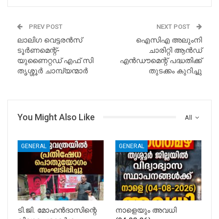
PREV POST
NEXT POST
ലാലിഗ വെട്ടരൻസ്
ഐസിഎ അലുംനി
ടൂർണമെന്റ്-
ചാരിറ്റി ആൻഡ്
യുണൈറ്റഡ് എഫ് സി
എൻഡൗമെന്റ് പദ്ധതിക്ക്‌
തൃശ്ശൂർ ചാമ്പ്യന്മാർ
തുടക്കം കുറിച്ചു
You Might Also Like
All
GENERAL
GENERAL
ടി.ജി. മോഹൻദാസിന്റെ
നാളെയും അവധി