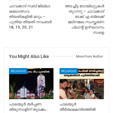
ചാവക്കാട് സബ് ജില്ലാ
അടച്ചിട്ട ടോയ്‌ലറ്റുകൾ
കലോത്സവ
തുറന്നു – ചാവക്കാട്
തിയതികളിൽ മാറ്റം –
ടേക്ക് എ ബ്രേക്ക്
പുതിയ തിയതി നവംബർ
മലിനജല സംസ്ക്കരണ
18, 19, 20, 21
പ്ലാന്റ് ഉദ്ഘാടനം
നാളെ
You Might Also Like
More From Author
RELIGIOUS
RELIGIOUS
പാലയൂർ തർപ്പണ
പാലയൂർ
തിരുന്നാളിന് തുടക്കം :
തീർത്ഥകേന്ദ്രത്തിൽ