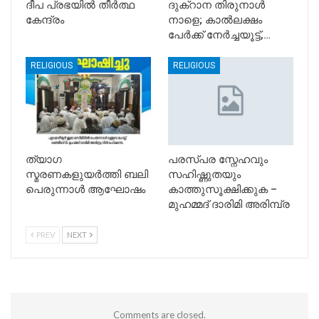
ദീപ പ്രഭയിൽ തീർത്ഥ
ദുക്റാന തിരുനാൾ
കേന്ദ്രം
നാളെ; കാൽലക്ഷം
പേർക്ക് നേർച്ചയൂട്ട്,…
RELIGIOUS
RELIGIOUS
ത്യാഗ
പരസ്പര സ്നേഹവും
സ്മരണകളുയർത്തി ബലി
സഹിഷ്ണുതയും
പെരുന്നാൾ ആഘോഷം
കാത്തുസൂക്ഷിക്കുക –
മുഹമ്മദ് ദാരിമി അരിമ്പ്ര
PREV
NEXT
Comments are closed.