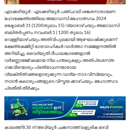
എടക്കഴിയൂർ : എടക്കഴിയൂർ പഞ്ചവടി ശങ്കരനാരായണ
മഹാക്ഷേത്രത്തിലെ അമാവാസി മഹോത്സവം 2024
ഒക്ടോബർ 31 (1200തുലാം 15) വ്യാഴാഴ്‌ചയും അമാവാസി
ബലിതർപ്പണം നവംബർ 1 ( 1200 തുലാം 16)
വെള്ളിയാഴ്‌ചയും അതിവിപുലമായി ആഘോഷിക്കുമെന്ന്
ക്ഷേത്രകമ്മിറ്റി ഭാരവാഹികൾ വാർത്താ സമ്മേളനത്തിൽ
അറിയിച്ചു. വൈദ്യുതി ദീപാലങ്കാരങ്ങളാൽ
വർണ്ണോജ്ജ്വലമായ നില പന്തലുകളും അതിപ്രശസ്‌ത
ഗജവീരന്മാരും പ്രതിഭാധനന്മാരായ
വ്യക്തിത്വങ്ങളൊരുക്കുന്ന വാദ്യ-നാദ വിസ്‌മയവും,
നാടൻ കലാരൂപങ്ങളുടെ വിസ്മയ ക്കാഴ്ചയും മഹോത്സവ
പ്രതീതി തീർക്കും.
കാലത്ത് 8.30 ന് അവിയൂർ ചക്കനാത്ത് ഖളൂരിക ദേവി