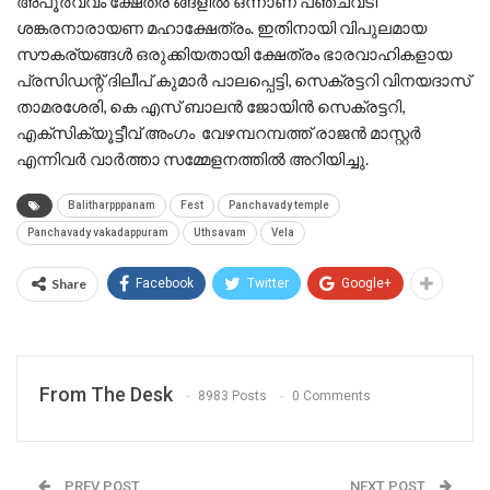
അപൂർവ്വം ക്ഷേത്ര ങ്ങളിൽ ഒന്നാണ് പഞ്ചവടി
ശങ്കരനാരായണ മഹാക്ഷേത്രം. ഇതിനായി വിപുലമായ
സൗകര്യങ്ങൾ ഒരുക്കിയതായി ക്ഷേത്രം ഭാരവാഹികളായ
പ്രസിഡന്റ് ദിലീപ് കുമാർ പാലപ്പെട്ടി, സെക്രട്ടറി വിനയദാസ്
താമരശേരി, കെ എസ് ബാലൻ ജോയിൻ സെക്രട്ടറി,
എക്സിക്യൂട്ടീവ് അംഗം വേഴമ്പറമ്പത്ത് രാജൻ മാസ്റ്റർ
എന്നിവർ വാർത്താ സമ്മേളനത്തിൽ അറിയിച്ചു.
Balitharpppanam
Fest
Panchavady temple
Panchavady vakadappuram
Uthsavam
Vela
Share
Facebook
Twitter
Google+
From The Desk
8983 Posts
0 Comments
PREV POST
NEXT POST